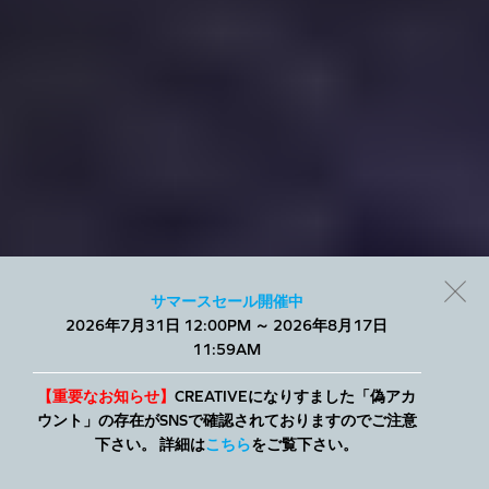
サマースセール開催中
2026年7月31日 12:00PM ～ 2026年8月17日
当社では、Webサイトでのエクスペリエンスを向上させ、パーソ
11:59AM
ナライズされたコンテンツを表示するために、小さなテキスト
ファイルであるCookieを使用します。すべてを許可することも、
個別に管理することもできます。
【重要なお知らせ】
CREATIVEになりすました「偽アカ
ウント」の存在がSNSで確認されておりますのでご注意
下さい。 詳細は
こちら
をご覧下さい。
詳細
すべて許可