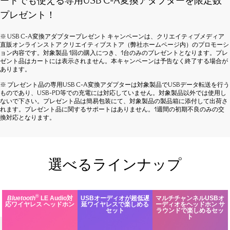
ートでも使える専用USB C-A変換アダプターを限定数
プレゼント！
※ USB C-A変換アダプタープレゼント キャンペーンは、クリエイティブメディア
直販オンラインストア クリエイティブストア（弊社ホームページ内）のプロモーシ
ョン内容です。対象製品 1回の購入につき、1台のみのプレゼントとなります。プレ
ゼント品はカートには表示されません。本キャンペーンは予告なく終了する場合が
あります。
※ プレゼント品の専用USB C-A変換アダプターは対象製品でUSBデータ転送を行う
ものであり、USB-PD等での充電には対応していません。対象製品以外では使用し
ないで下さい。プレゼント品は簡易包装にて、対象製品の製品箱に添付して出荷さ
れます。プレゼント品に関するサポートはありません。1週間の初期不良のみの交
換対応となります。
選べるラインナップ
®
Bluetooth
LE Audio対
USBオーディオが超低遅
マルチチャンネルUSBオ
応ワイヤレス ヘッドホン
延ワイヤレスで楽しめる
ーディオをヘッドホン サ
セット
ラウンドで楽しめるセッ
ト