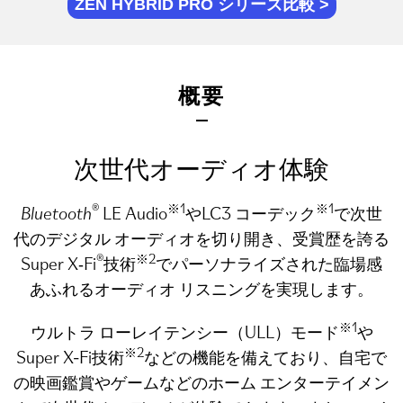
ZEN HYBRID PRO シリーズ比較
概要
次世代オーディオ体験
®
※1
※1
Bluetooth
LE Audio
やLC3 コーデック
で次世
代のデジタル オーディオを切り開き、受賞歴を誇る
®
※2
Super X‑Fi
技術
でパーソナライズされた臨場感
あふれるオーディオ リスニングを実現します。
※1
ウルトラ ローレイテンシー（ULL）モード
や
※2
Super X-Fi技術
などの機能を備えており、自宅で
の映画鑑賞やゲームなどのホーム エンターテイメン