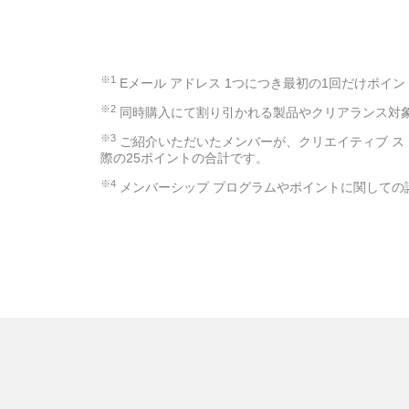
※1
Eメール アドレス 1つにつき最初の1回だけポイ
※2
同時購入にて割り引かれる製品やクリアランス対
※3
ご紹介いただいたメンバーが、クリエイティブ ス
際の25ポイントの合計です。
※4
メンバーシップ プログラムやポイントに関しての