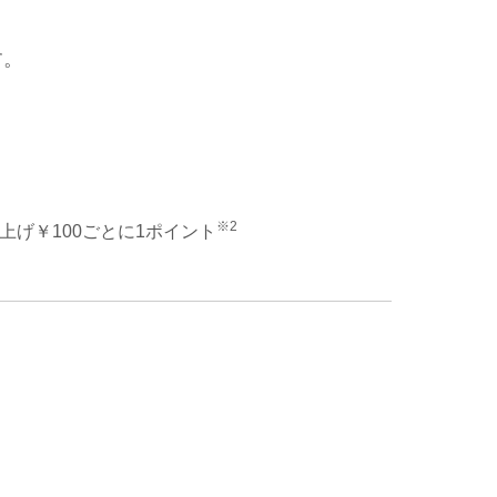
す。
※2
上げ￥100ごとに1ポイント