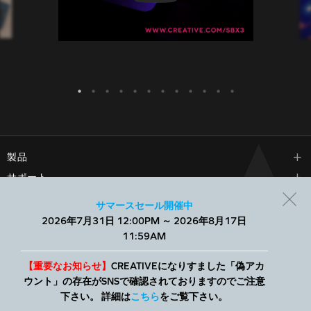
製品
サポート
会社情報
サマースセール開催中
2026年7月31日 12:00PM ～ 2026年8月17日
当社では、Webサイトでのエクスペリエンスを向上させ、パーソ
11:59AM
ナライズされたコンテンツを表示するために、小さなテキスト
ファイルであるCookieを使用します。すべてを許可することも、
個別に管理することもできます。
【重要なお知らせ】
CREATIVEになりすました「偽アカ
ウント」の存在がSNSで確認されておりますのでご注意
© 2026
Creative Technology Ltd. All Rights Reserved.
クリエイティブストア
下さい。 詳細は
こちら
をご覧下さい。
について
|
プライバシーポリシー
|
特定商取引法に基づく表記
|
利用規約
|
サ
詳細
すべて許可
イトマップ