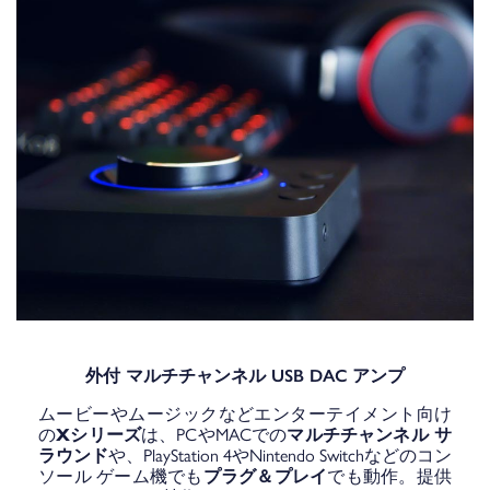
外付 マルチチャンネル USB DAC アンプ
ムービーやムージックなどエンターテイメント向け
の
Xシリーズ
は、PCやMACでの
マルチチャンネル サ
ラウンド
や、PlayStation 4やNintendo Switchなどのコン
ソール ゲーム機でも
プラグ＆プレイ
でも動作。提供