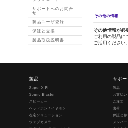
サポートへのお問合
せ
その他の情報
製品ユーザ登録
その他情報が必
保証と交換
ご利用の製品に
製品取扱説明書
ご活用ください
製品
サポー
Super X-Fi
製品
Sound Blaster
お支払い
スピーカー
ご注文
ヘッドホン / イヤホン
出荷
在宅ソリューション
保証と修
ウェブカメラ
メンバー