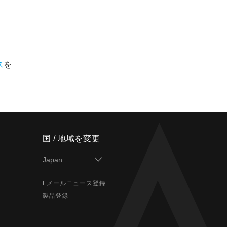
ス
を
。
国 / 地域を変更
Eメールニュース登録
製品登録