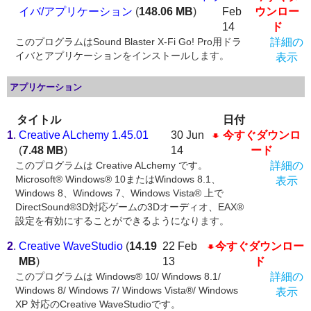
イバ/アプリケーション
(
148.06 MB
)
Feb
ウンロー
14
ド
このプログラムはSound Blaster X-Fi Go! Pro用ドラ
詳細の
イバとアプリケーションをインストールします。
表示
アプリケーション
タイトル
日付
1
.
Creative ALchemy 1.45.01
30 Jun
今すぐダウンロ
(
7.48 MB
)
14
ード
このプログラムは Creative ALchemy です。
詳細の
Microsoft® Windows® 10またはWindows 8.1、
表示
Windows 8、Windows 7、Windows Vista® 上で
DirectSound®3D対応ゲームの3Dオーディオ、EAX®
設定を有効にすることができるようになります。
2
.
Creative WaveStudio
(
14.19
22 Feb
今すぐダウンロー
MB
)
13
ド
このプログラムは Windows® 10/ Windows 8.1/
詳細の
Windows 8/ Windows 7/ Windows Vista®/ Windows
表示
XP 対応のCreative WaveStudioです。