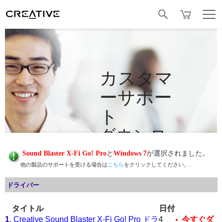
Facebook
カスタマ
ーサポー
ト
ダウンロ
ード
Sound Blaster X-Fi Go! Pro
と
Windows 7
が選択されました。
他の製品のサポートを受ける場合は
こちら
をクリックしてください。.
ドライバー
タイトル
日付
1
.
Creative Sound Blaster X-Fi Go! Pro ドラ
4
今すぐダ