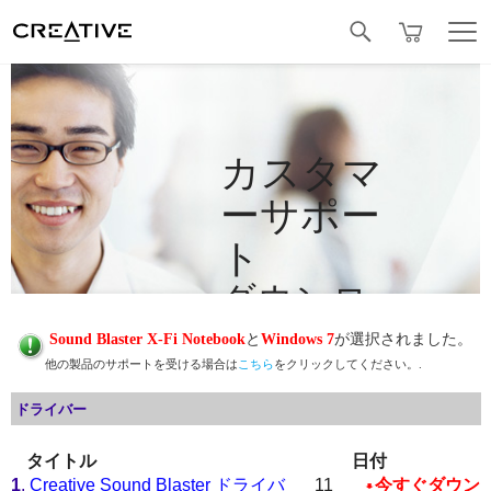
Facebook
カスタマ
ーサポー
ト
ダウンロ
ード
Sound Blaster X-Fi Notebook
と
Windows 7
が選択されました。
他の製品のサポートを受ける場合は
こちら
をクリックしてください。.
ドライバー
タイトル
日付
1
.
Creative Sound Blaster ドライバ
11
今すぐダウン