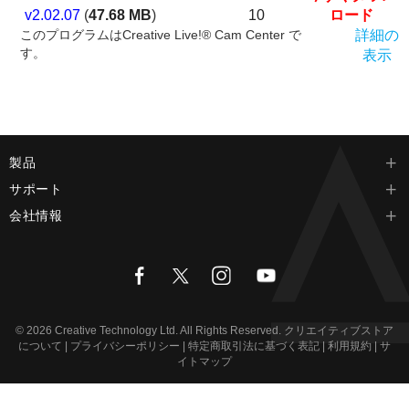
v2.02.07
(
47.68 MB
)
10
ロード
このプログラムはCreative Live!® Cam Center で
詳細の
す。
表示
製品
サポート
会社情報
© 2026
Creative Technology Ltd. All Rights Reserved.
クリエイティブストア
について
|
プライバシーポリシー
|
特定商取引法に基づく表記
|
利用規約
|
サ
イトマップ