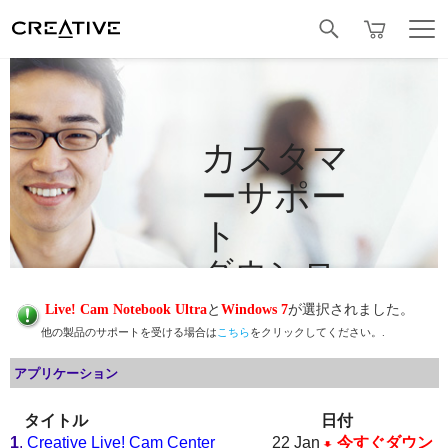
有線
Facebook
カスタマ
ーサポー
ト
ダウンロ
ード
Live! Cam Notebook Ultra
と
Windows 7
が選択されました。
他の製品のサポートを受ける場合は
こちら
をクリックしてください。.
アプリケーション
タイトル
日付
1
.
Creative Live! Cam Center
22 Jan
今すぐダウン