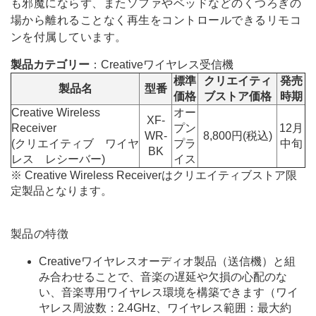
も邪魔にならず、またソファやベッドなどのくつろぎの
場から離れることなく再生をコントロールできるリモコ
ンを付属しています。
製品カテゴリー
：Creativeワイヤレス受信機
標準
クリエイティ
発売
製品名
型番
価格
ブストア価格
時期
Creative Wireless
オー
XF-
Receiver
プン
12月
WR-
8,800円(税込)
(クリエイティブ ワイヤ
プラ
中旬
BK
レス レシーバー)
イス
※
Creative Wireless Receiverはクリエイティブストア限
定製品となります。
製品の特徴
Creativeワイヤレスオーディオ製品（送信機）と組
み合わせることで、音楽の遅延や欠損の心配のな
い、音楽専用ワイヤレス環境を構築できます（ワイ
ヤレス周波数：2.4GHz、ワイヤレス範囲：最大約