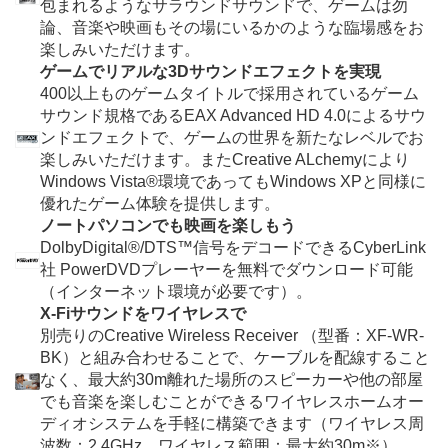
包まれるようなサラウンドサウンドで、ゲームは勿
論、音楽や映画もその場にいるかのような臨場感をお
楽しみいただけます。
ゲームでリアルな3Dサウンドエフェクトを実現
400以上ものゲームタイトルで採用されているゲーム
サウンド規格であるEAX Advanced HD 4.0によるサウ
ンドエフェクトで、ゲームの世界を新たなレベルでお
楽しみいただけます。またCreative ALchemyにより
Windows Vista®環境であってもWindows XPと同様に
優れたゲーム体験を提供します。
ノートパソコンでも映画を楽しもう
DolbyDigital®/DTS™信号をデコードできるCyberLink
社 PowerDVDプレーヤーを無料でダウンロード可能
（インターネット環境が必要です）。
X-Fiサウンドをワイヤレスで
別売りのCreative Wireless Receiver （型番：XF-WR-
BK）と組み合わせることで、ケーブルを配線すること
なく、最大約30m離れた場所のスピーカーや他の部屋
でも音楽を楽しむことができるワイヤレスホームオー
ディオシステムを手軽に構築できます（ワイヤレス周
波数：2.4GHz、ワイヤレス範囲：最大約30m
※
）。