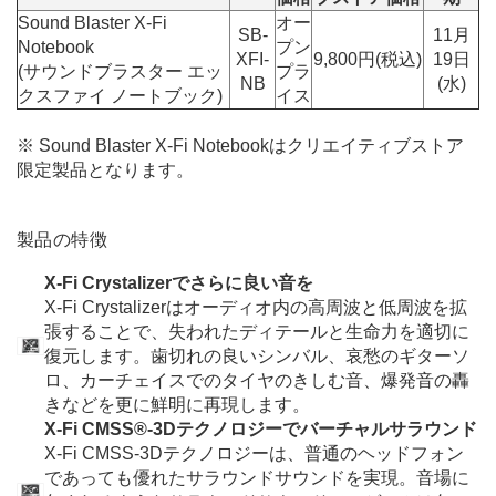
Sound Blaster X-Fi
オー
SB-
11月
Notebook
プン
XFI-
9,800円(税込)
19日
(サウンドブラスター エッ
プラ
NB
(水)
クスファイ ノートブック)
イス
※ Sound Blaster X-Fi Notebookはクリエイティブストア
限定製品となります。
製品の特徴
X-Fi Crystalizerでさらに良い音を
X-Fi Crystalizerはオーディオ内の高周波と低周波を拡
張することで、失われたディテールと生命力を適切に
復元します。歯切れの良いシンバル、哀愁のギターソ
ロ、カーチェイスでのタイヤのきしむ音、爆発音の轟
きなどを更に鮮明に再現します。
X-Fi CMSS®-3Dテクノロジーでバーチャルサラウンド
X-Fi CMSS-3Dテクノロジーは、普通のヘッドフォン
であっても優れたサラウンドサウンドを実現。音場に