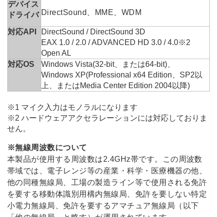
デバイス
DirectSound、MME、WDM
ドライバ
対応API
DirectSound / DirectSound 3D
EAX 1.0 / 2.0 / ADVANCED HD 3.0 / 4.0
※2
Open AL
対応OS
Windows Vista(32-bit、または64-bit)、
Windows XP(Professional x64 Edition、SP2以
上、またはMedia Center Edition 2004以降)
※1
マイク入力はモノラルになります
※2
ハードウェアアクセラレーションには対応しておりま
せん。
※
無線周波数について
本製品が使用する周波数は2.4GHz帯です。この周波数
帯域では、電子レンジ等の産業・科学・医療機器の他、
他の同種無線局、工場の製造ライン等で使用される免許
を要する移動体識別用構内無線局、免許を要しない特定
小電力無線局、免許を要するアマチュア無線局（以下