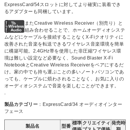
ExpressCard/54スロットに対してより確実に装着でき
るアダプターも同梱しています。
またCreative Wireless Receiver（別売り）と
組み合わせることで、ホームオーディオシステ
ムなどにケーブルを接続することなくX-Fiクオリティに
改善された音楽を転送できるワイヤレス音楽環境を簡単
に構築可能。2.4GHz帯を使用した非圧縮ワイヤレス環
境は難しい設定など必要なく、Sound Blaster X-Fi
NotebookとCreative Wireless Receiverをペアにするだ
け。家の中でも持ち運ぶことの多いノートパソコンであ
っても、ケーブルに煩わされることなく、お気に入りの
オーディオシステムで音楽を楽しむことができます。
.
製品カテゴリー
：ExpressCard/34 オーディオインター
フェース
標準
クリエイティ
発売時
製品名
型番
価格
ブストア価格
期