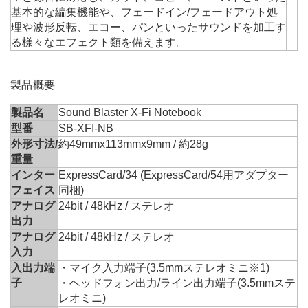
基本的な編集機能や、フェードイン/フェードアウト処
理や波形反転、エコー、パンといったサウンドを加工す
る様々なエフェクト類を備えます。
製品概要
製品名
Sound Blaster X-Fi Notebook
型番
SB-XFI-NB
外形寸法/
約49mmx113mmx9mm / 約28g
重量
インター
ExpressCard/34 (ExpressCard/54用アダプター
フェイス
同梱)
アナログ
24bit / 48kHz / ステレオ
出力
アナログ
24bit / 48kHz / ステレオ
入力
入出力端
・マイク入力端子(3.5mmステレオミニ
※1
)
子
・ヘッドフォン出力/ライン出力端子(3.5mmステ
レオミニ)