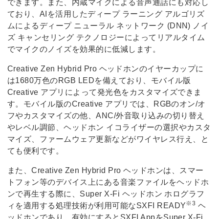
できます。また、内蔵マイクによる音声通話にも対応し
ており、AIを活用したディープ ラーニング アルゴリズ
ムによるディープ ニューラル ネットワーク (DNN) ノイ
ズ キャンセリング テクノロジーによってリアルタイム
でマイクのノイズを効果的に低減します。
Creative Zen Hybrid Pro ヘッドホンのイヤーカップに
は1680万色のRGB LEDを備えており、モバイル版
Creative アプリによって発光色をカスタマイズできま
す。モバイル版のCreative アプリでは、RGBのオン/オ
フやカスタマイズの他、ANC/外音取り込みの切り替え
やレベル調節、ヘッドホン イコライザーの選択やカスタ
マイズ、ファームウェア更新などがワイヤレス行え、と
ても便利です。
また、Creative Zen Hybrid Pro ヘッドホンは、スマー
トフォン等のデバイス上にある音楽ファイルをヘッドホ
ンで再生する際に、Super X-Fi ヘッドホン ホログラフ
※3
ィを適用する処理技術が利用可能なSXFI READY
ヘ
ッドホンであり、有効にするとSXFI AppをSuper X-Fi