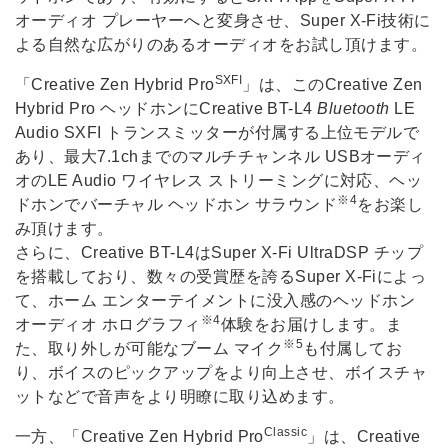
オーディオ プレーヤーへと変身させ、Super X-Fi技術に
よる自然な広がりのあるオーディオをお試し頂けます。
SXFI
「Creative Zen Hybrid Pro
」は、このCreative Zen
Hybrid Pro ヘッドホンにCreative BT-L4
Bluetooth
LE
Audio SXFI トランスミッターが付属する上位モデルで
あり、最大7.1chまでのマルチチャンネル USBオーディ
オのLE Audio ワイヤレス ストリーミングに対応、ヘッ
※4
ドホンでバーチャル ヘッドホン サラウンド
をお楽し
み頂けます。
さらに、Creative BT-L4はSuper X-Fi UltraDSP チップ
を搭載しており、数々の受賞歴を誇るSuper X-Fiによっ
て、ホーム エンターテイメントに没入感のヘッドホン
※4
オーディオ ホログラフィ
体験をお届けします。ま
※5
た、取り外しが可能なブーム マイク
も付属してお
り、ボイスのピックアップをより向上させ、ボイスチャ
ットなどで音声をより明瞭に取り込めます。
Classic
一方、「Creative Zen Hybrid Pro
」は、Creative