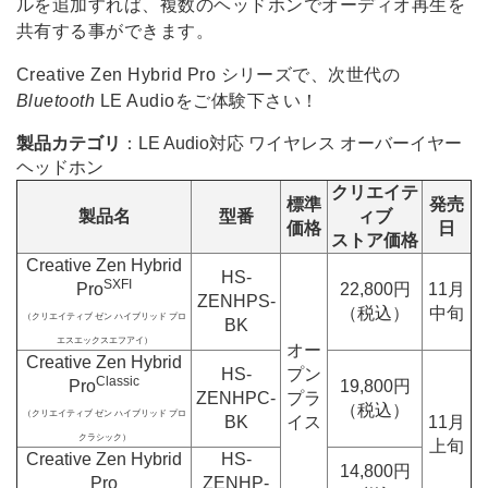
ルを追加すれば、複数のヘッドホンでオーディオ再生を
共有する事ができます。
Creative Zen Hybrid Pro シリーズで、次世代の
Bluetooth
LE Audioをご体験下さい！
製品カテゴリ
：LE Audio対応 ワイヤレス オーバーイヤー
ヘッドホン
クリエイテ
標準
発売
製品名
型番
ィブ
価格
日
ストア価格
Creative Zen Hybrid
HS-
SXFI
Pro
22,800円
11月
ZENHPS-
（税込）
中旬
（クリエイティブ ゼン ハイブリッド プロ
BK
エスエックスエフアイ）
オー
Creative Zen Hybrid
HS-
プン
Classic
Pro
19,800円
ZENHPC-
プラ
（税込）
（クリエイティブ ゼン ハイブリッド プロ
BK
イス
11月
クラシック）
上旬
Creative Zen Hybrid
HS-
14,800円
Pro
ZENHP-