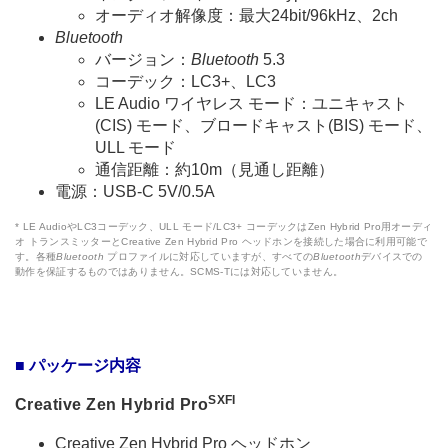
オーディオ解像度：最大24bit/96kHz、2ch
Bluetooth
バージョン：
Bluetooth
5.3
コーデック：LC3+、LC3
LE Audio ワイヤレス モード：ユニキャスト
(CIS) モード、ブロードキャスト(BIS) モード、
ULL モード
通信距離：約10m（見通し距離）
電源：USB-C 5V/0.5A
* LE AudioやLC3コーデック、ULL モード/LC3+ コーデックはZen Hybrid Pro用オーディ
オ トランスミッターとCreative Zen Hybrid Pro ヘッドホンを接続した場合に利用可能で
す。各種
Bluetooth
プロファイルに対応していますが、すべての
Bluetooth
デバイスでの
動作を保証するものではありません。SCMS-Tには対応していません。
■ パッケージ内容
SXFI
Creative Zen Hybrid Pro
Creative Zen Hybrid Pro ヘッドホン