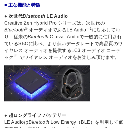
■ 主な機能と特徴
●
次世代
Bluetooth
LE Audio
Creative Zen Hybrid Pro シリーズは、次世代の
®
※1
Bluetooth
オーディオであるLE Audio
に対応してお
り、従来の
Bluetooth
Classic Audioで一般的に使用され
ているSBCに比べ、より低いデータレートで高品質のワ
イヤレス オーディオを提供するLC3 オーディオ コーデ
※1
ック
でワイヤレス オーディオをお楽しみ頂けます。
●
超ロングライフ バッテリー
LE Audioは
Bluetooth
Low Energy（BLE）を利用して低