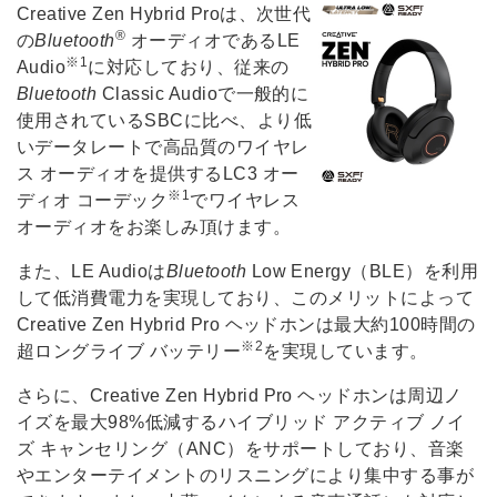
Creative Zen Hybrid Proは、次世代
®
の
Bluetooth
オーディオであるLE
※1
Audio
に対応しており、従来の
Bluetooth
Classic Audioで一般的に
使用されているSBCに比べ、より低
いデータレートで高品質のワイヤレ
ス オーディオを提供するLC3 オー
※1
ディオ コーデック
でワイヤレス
オーディオをお楽しみ頂けます。
また、LE Audioは
Bluetooth
Low Energy（BLE）を利用
して低消費電力を実現しており、このメリットによって
Creative Zen Hybrid Pro ヘッドホンは最大約100時間の
※2
超ロングライブ バッテリー
を実現しています。
さらに、Creative Zen Hybrid Pro ヘッドホンは周辺ノ
イズを最大98%低減するハイブリッド アクティブ ノイ
ズ キャンセリング（ANC）をサポートしており、音楽
やエンターテイメントのリスニングにより集中する事が