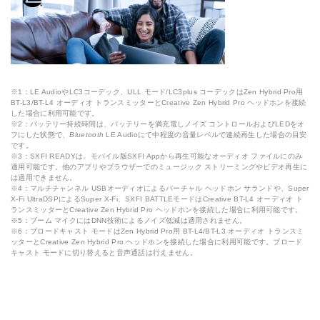
※1：LE AudioやLC3コーデック、ULL モード/LC3plus コーデックはZen Hybrid Pro用
BT-L3/BT-L4 オーディオ トランスミッターとCreative Zen Hybrid Pro ヘッドホンを接続
した場合に利用可能です。
※2：バッテリー持続時間は、バッテリーを満充電しノイズ コントロールおよびLEDをオ
フにした状態で、
Bluetooth
LE Audioにて中程度の音量レベルで連続再生した場合の目安
です。
※3：SXFI READYは、モバイル版SXFI Appから再生可能なオーディオ ファイルにのみ
適用可能です。他のアプリやブラウザーでのミュージック ストリーミングやビデオ再生に
は適用できません。
※4：マルチチャンネル USBオーディオによるバーチャル ヘッドホン サランドや、Super
X-Fi UltraDSPによるSuper X-Fi、SXFI BATTLEモードはCreative BT-L4 オーディオ ト
ランスミッターとCreative Zen Hybrid Pro ヘッドホンを接続した場合に利用可能です。
※5：ブーム マイクにはDNN技術によるノイズ低減は適用されません。
※6：ブロードキャスト モードはZen Hybrid Pro用 BT-L4/BT-L3 オーディオ トランスミ
ッターとCreative Zen Hybrid Pro ヘッドホンを接続した場合に利用可能です。ブロード
キャスト モードに切り替えると音声通話は行えません。