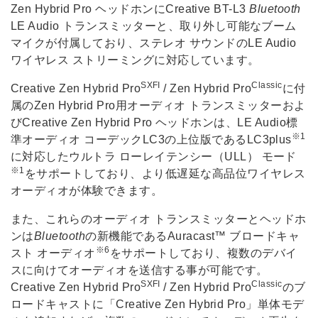
Zen Hybrid Pro ヘッドホンにCreative BT-L3
Bluetooth
LE Audio トランスミッターと、取り外し可能なブーム
マイクが付属しており、ステレオ サウンドのLE Audio
ワイヤレス ストリーミングに対応しています。
SXFI
Classic
Creative Zen Hybrid Pro
/ Zen Hybrid Pro
に付
属のZen Hybrid Pro用オーディオ トランスミッターおよ
びCreative Zen Hybrid Pro ヘッドホンは、LE Audio標
※1
準オーディオ コーデックLC3の上位版であるLC3plus
に対応したウルトラ ローレイテンシー（ULL） モード
※1
をサポートしており、より低遅延な高品位ワイヤレス
オーディオが体験できます。
また、これらのオーディオ トランスミッターとヘッドホ
ンは
Bluetooth
の新機能であるAuracast™ ブロードキャ
※6
スト オーディオ
をサポートしており、複数のデバイ
スに向けてオーディオを送信する事が可能です。
SXFI
Classic
Creative Zen Hybrid Pro
/ Zen Hybrid Pro
のブ
ロードキャストに「Creative Zen Hybrid Pro」単体モデ