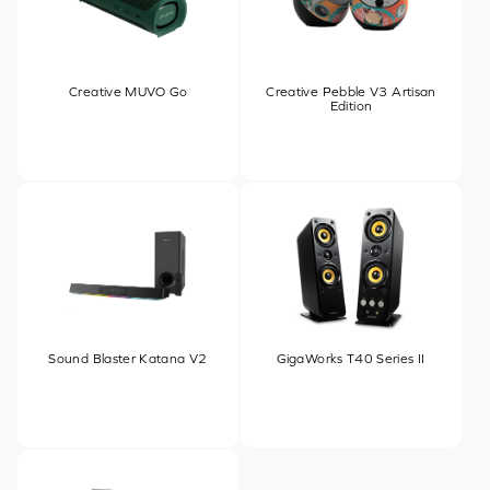
Creative MUVO Go
Creative Pebble V3 Artisan
Edition
Sound Blaster Katana V2
GigaWorks T40 Series II