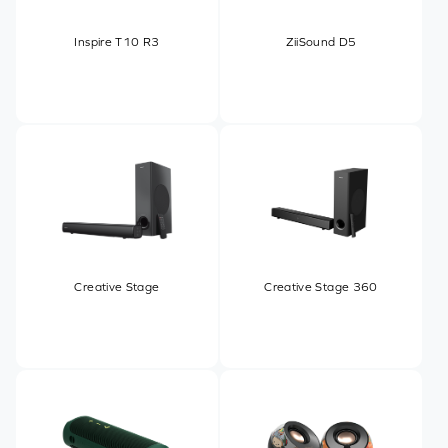
Inspire T10 R3
ZiiSound D5
Creative Stage
Creative Stage 360