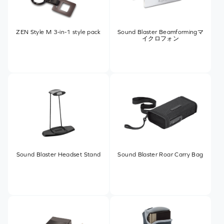
ZEN Style M 3-in-1 style pack
Sound Blaster Beamformingマ
イクロフォン
Sound Blaster Headset Stand
Sound Blaster Roar Carry Bag