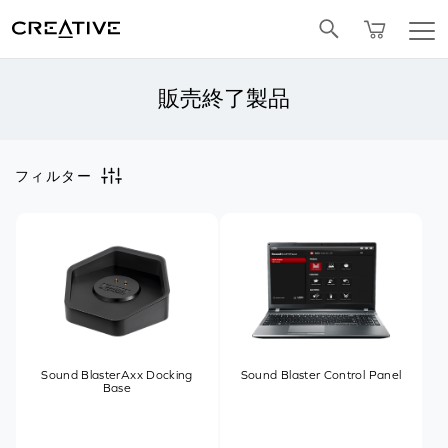
Facebook
販売終了製品
フィルター
Sound BlasterAxx Docking
Sound Blaster Control Panel
Base