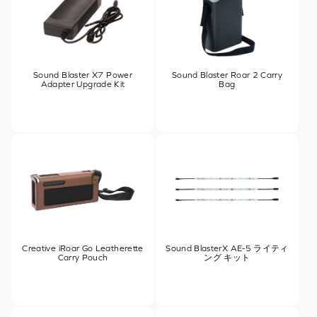
Sound Blaster X7 Power
Sound Blaster Roar 2 Carry
Adapter Upgrade Kit
Bag
Creative iRoar Go Leatherette
Sound BlasterX AE-5 ライティ
Carry Pouch
ング キット