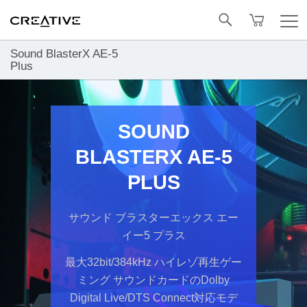
Facebook
トップへ戻る
Sound BlasterX AE-5
Plus
SOUND
BLASTERX AE-5
PLUS
サウンド ブラスターエックス エー
イー5 プラス
最大32bit/384kHz ハイレゾ再生ゲー
ミング サウンドカードのDolby
Digital Live/DTS Connect対応モデ