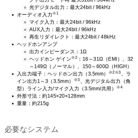
光デジタル出力：最大24bit / 96kHz
※1
オーディオ入力
マイク入力：最大24bit / 96kHz
AUX入力：最大24bit / 96kHz
再生リダイレクト：最大24bit / 48kHz
ヘッドホンアンプ
出力インピーダンス：1Ω
※2
ヘッドホン ゲイン
：16～31Ω（EMI）、32
～149Ω（ノーマル）、150～600Ω（HIGH）
※2※3
入出力端子：ヘッドホン出力（3.5mm）
、ラ
※3
イン出力1～3（3.5mm）
、光デジタル出力（角
※4
型）ライン入力/マイク入力（3.5mm/共用）
外形寸法：約145×20×128mm
重量：約215g
必要なシステム