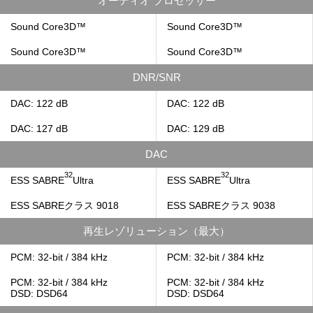
オーディオ プロセッサー
Sound Core3D™
Sound Core3D™
Sound Core3D™
Sound Core3D™
DNR/SNR
DAC: 122 dB
DAC: 122 dB
DAC: 127 dB
DAC: 129 dB
DAC
32
32
ESS SABRE
Ultra
ESS SABRE
Ultra
ESS SABREクラス 9018
ESS SABREクラス 9038
再生レゾリューション（最大）
PCM: 32-bit / 384 kHz
PCM: 32-bit / 384 kHz
PCM: 32-bit / 384 kHz
PCM: 32-bit / 384 kHz
DSD: DSD64
DSD: DSD64