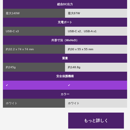
総合DC出力
最大140W
最大67W
充電ポート
USB-C
x3
USB-C
x2、USB-A x1
外形寸法（WxHxD）
約32.2 x 74 x 74 mm
約30 x 55 x 55 mm
重量
約245g
約148.8g
安全保護機構
✔
✔
カラー
ホワイト
ホワイト
もっと詳しく