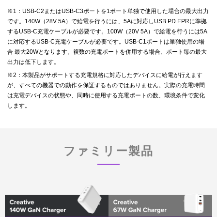
※1：USB-C2またはUSB-C3ポートを1ポート単独で使用した場合の最大出力
です。140W（28V 5A）で給電を行うには、5Aに対応しUSB PD EPRに準拠
するUSB-C充電ケーブルが必要です。100W（20V 5A）で給電を行うには5A
に対応するUSB-C充電ケーブルが必要です。USB-C1ポートは単独使用の場
合 最大20Wとなります。複数の充電ポートを併用する場合、ポート毎の最大
出力は低下します。
※2：本製品がサポートする充電規格に対応したデバイスに給電が行えます
が、すべての機器での動作を保証するものではありません。実際の充電時間
は充電デバイスの状態や、同時に使用する充電ポートの数、環境条件で変化
します。
ステップ3：
ファミリー製品
差し込んだ変換ACプラグを奥までしっかりと押し込みま
す。