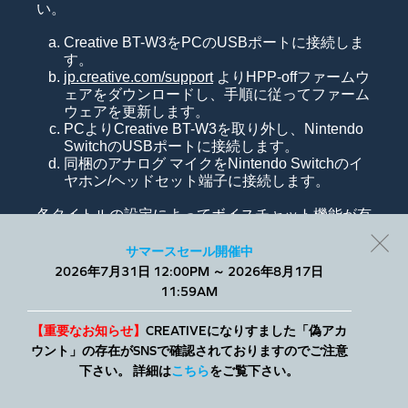
い。
Creative BT-W3をPCのUSBポートに接続しま
す。
jp.creative.com/support
よりHPP-offファームウ
ェアをダウンロードし、手順に従ってファーム
ウェアを更新します。
PCよりCreative BT-W3を取り外し、Nintendo
SwitchのUSBポートに接続します。
同梱のアナログ マイクをNintendo Switchのイ
ヤホン/ヘッドセット端子に接続します。
各タイトルの設定によってボイスチャット機能が有
効にされているかご確認下さい。すべてのタイトル
での動作を保証するものではありません。
サマースセール開催中
2026年7月31日 12:00PM ～ 2026年8月17日
当社では、Webサイトでのエクスペリエンスを向上させ、パーソ
*現在、ファームウェア更新プログラムはWindows
11:59AM
ナライズされたコンテンツを表示するために、小さなテキスト
版のみとなり、Macではファームウェアを更新する
ファイルであるCookieを使用します。すべてを許可することも、
ことはできません。
個別に管理することもできます。
【重要なお知らせ】
CREATIVEになりすました「偽アカ
ウント」の存在がSNSで確認されておりますのでご注意
Creative BT-W3に接続している
下さい。 詳細は
こちら
をご覧下さい。
詳細
すべて許可
Bluetooth
ヘッドホンやスピーカーか