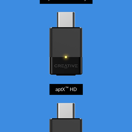
™
aptX
HD