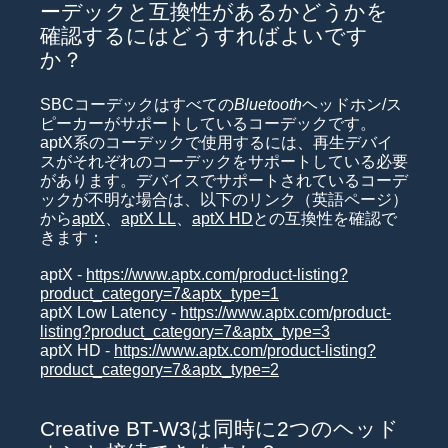
ーデックと互換性があるかどうかを
確認するにはどうすればよいです
か？
SBCコーデックはすべての
Bluetooth
ヘッドホン/ス
ピーカーがサポートしているコーデックです。
aptX系のコーデックで使用するには、再生デバイ
スがそれぞれのコーデックをサポートしている必要
があります。デバイスでサポートされているコーデ
ックが不明な場合は、以下のリンク（英語ページ）
から
aptX
、
aptX LL
、
aptX HD
との互換性を確認で
きます：
aptX -
https://www.aptx.com/product-listing?
product_category=7&aptx_type=1
aptX Low Latency -
https://www.aptx.com/product-
listing?product_category=7&aptx_type=3
aptX HD -
https://www.aptx.com/product-listing?
product_category=7&aptx_type=2
Creative BT-W3は同時に2つのヘッド