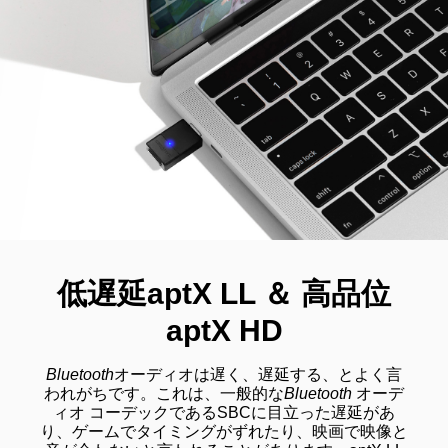
低遅延aptX LL ＆ 高品位
aptX HD
Bluetooth
オーディオは遅く、遅延する、とよく言
われがちです。これは、一般的な
Bluetooth
オーデ
ィオ コーデックであるSBCに目立った遅延があ
り、ゲームでタイミングがずれたり、映画で映像と