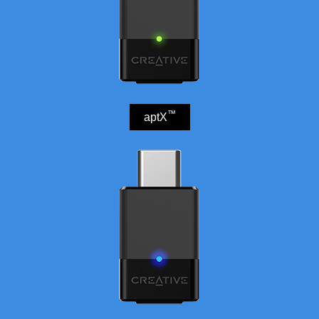
™
aptX