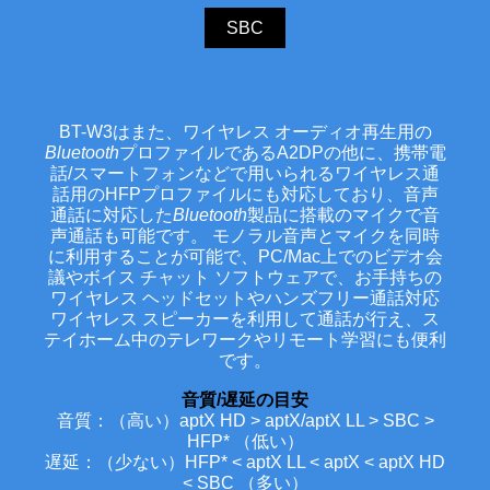
SBC
BT-W3はまた、ワイヤレス オーディオ再生用の
Bluetooth
プロファイルであるA2DPの他に、携帯電
話/スマートフォンなどで用いられるワイヤレス通
話用のHFPプロファイルにも対応しており、音声
通話に対応した
Bluetooth
製品に搭載のマイクで音
声通話も可能です。 モノラル音声とマイクを同時
に利用することが可能で、PC/Mac上でのビデオ会
議やボイス チャット ソフトウェアで、お手持ちの
ワイヤレス ヘッドセットやハンズフリー通話対応
ワイヤレス スピーカーを利用して通話が行え、ス
テイホーム中のテレワークやリモート学習にも便利
です。
音質/遅延の目安
音質：（高い）aptX HD > aptX/aptX LL > SBC >
HFP* （低い）
遅延：（少ない）HFP* < aptX LL < aptX < aptX HD
< SBC （多い）