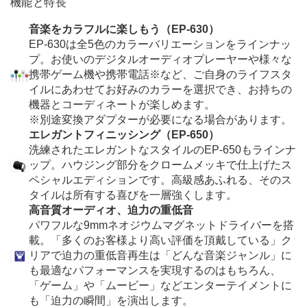
機能と特長
音楽をカラフルに楽しもう（EP-630）
EP-630は全5色のカラーバリエーションをラインナッ
プ。お使いのデジタルオーディオプレーヤーや様々な
携帯ゲーム機や携帯電話
※
など、ご自身のライフスタ
イルにあわせてお好みのカラーを選択でき、お持ちの
機器とコーディネートが楽しめます。
※
別途変換アダプターが必要になる場合があります。
エレガントフィニッシング（EP-650）
洗練されたエレガントなスタイルのEP-650もラインナ
ップ。ハウジング部分をクロームメッキで仕上げたス
ペシャルエディションです。高級感あふれる、そのス
タイルは所有する喜びを一層強くします。
高音質オーディオ、迫力の重低音
パワフルな9mmネオジウムマグネットドライバーを搭
載。「多くのお客様より高い評価を頂戴している」ク
リアで迫力の重低音再生は「どんな音楽ジャンル」に
も最適なパフォーマンスを実現するのはもちろん、
「ゲーム」や「ムービー」などエンターテイメントに
も「迫力の瞬間」を演出します。