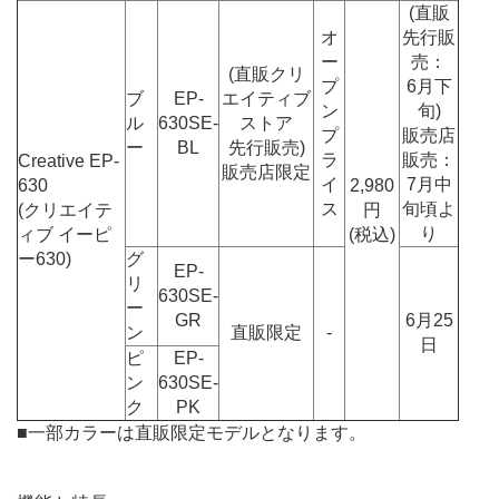
(直販
オ
先行販
ー
売：
(直販クリ
プ
6月下
ブ
EP-
エイティブ
ン
旬)
ル
630SE-
ストア
プ
販売店
ー
BL
先行販売)
ラ
販売：
Creative EP-
販売店限定
イ
7月中
630
2,980
ス
旬頃よ
(クリエイテ
円
り
ィブ イーピ
(税込)
ー630)
グ
EP-
リ
630SE-
ー
GR
6月25
ン
直販限定
-
日
ピ
EP-
ン
630SE-
ク
PK
■一部カラーは直販限定モデルとなります。