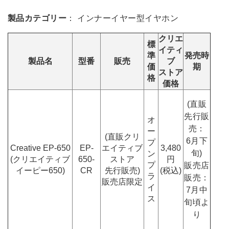
製品カテゴリー
： インナーイヤー型イヤホン
クリエ
標
イティ
準
発売時
製品名
型番
販売
ブ
価
期
ストア
格
価格
(直販
先行販
オ
売：
ー
(直販クリ
6月下
プ
Creative EP-650
EP-
エイティブ
3,480
旬)
ン
(クリエイティブ
650-
ストア
円
プ
販売店
イーピー650)
CR
先行販売)
(税込)
ラ
販売：
販売店限定
イ
7月中
ス
旬頃よ
り