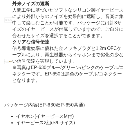
外来ノイズの遮断
人間工学に基づいたソフトなシリコン製イヤーピース
により外部からのノイズを効果的に遮断し、音楽に集
中して楽しむことが可能です。パッケージには計3サ
イズのイヤーピースが付属していますので、ご自分に
合わせたサイズを選択することができます。
クリアな信号伝達
信号導電効率に優れた金メッキプラグと1.2m OFCケ
ーブルにより、再生機器からイヤホンまで劣化の少な
い信号伝達を実現しています。
※
写真はEP-630ブルー/グリーン/ピンクのケーブル/コ
ネクターです。EP-650は黒色のケーブル/コネクター
となります。
パッケージ内容(EP-630/EP-650共通)
イヤホン(イヤーピースM付)
イヤーピース2組(S/Lサイズ)