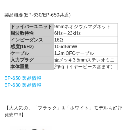
製品概要
(EP-630/EP-650共通)
ドライバーユニット
9mmネオジウムマグネット
周波数特性
6Hz～23kHz
インピーダンス
16Ω
感度(1kHz)
106dB/mW
ケーブル
1.2m OFCケーブル
入力プラグ
金メッキ3.5mmステレオミニ
本体重量
約9g（イヤーピース含まず）
EP-650 製品情報
EP-630 製品情報
【大人気の、「ブラック」&「ホワイト」モデルも好評
発売中!!】