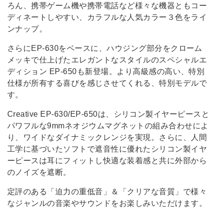
ろん、携帯ゲーム機や携帯電話など様々な機器ともコー
ディネートしやすい、カラフルな人気カラー３色をライ
ンナップ。
さらにEP-630をベースに、ハウジング部分をクローム
メッキで仕上げたエレガントなスタイルのスペシャルエ
ディション EP-650も新登場。より高級感の高い、特別
仕様が所有する喜びを感じさせてくれる、特別モデルで
す。
Creative EP-630/EP-650は、シリコン製イヤーピースと
パワフルな9mmネオジウムマグネットの組み合わせによ
り、ワイドなダイナミックレンジを実現。さらに、人間
工学に基づいたソフトで遮音性に優れたシリコン製イヤ
ーピースは耳にフィットし快適な装着感と共に外部から
のノイズを遮断。
定評のある「迫力の重低音」＆「クリアな音質」で様々
なジャンルの音楽やサウンドをお楽しみいただけます。