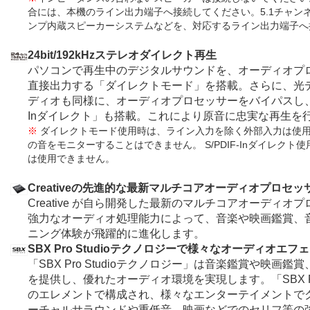
合には、本機のライン出力端子へ接続してください。5.1チャンネ
ンプ内蔵スピーカーシステムなどを、対応するライン出力端子へ
24bit/192kHzステレオダイレクト再生
パソコンで再生中のデジタルサウンドを、オーディオプロ
直接出力する「ダイレクトモード」を搭載。さらに、光
ディオも同様に、オーディオプロセッサーをバイパスし、DA
Inダイレクト」も搭載。これにより原音に忠実な再生を
※
ダイレクトモード使用時は、ライン入力を除く外部入力は使
の音をモニターすることはできません。 S/PDIF-Inダイレク
は使用できません。
Creativeの先進的な最新マルチコアオーディオプロセッサ
Creative が自ら開発した最新のマルチコアオーディオプ
強力なオーディオ処理能力によって、音楽や映画鑑賞、
ニング体験が飛躍的に進化します。
SBX Pro Studioテクノロジーで様々なオーディオエ
「SBX Pro Studioテクノロジー」は音楽鑑賞や映
を提供し、優れたオーディオ環境を実現します。「SBX Pro
のエレメントで構成され、様々なエンターテイメントで
ーチャルサラウンドや重低音、映画などでのセリフ等の