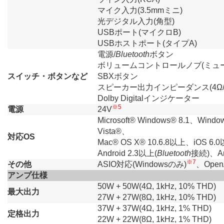
マイク入力(3.5mmミニ)
光デジタル入力(角型)
USBポート(マイクロB)
USBホストポート(タイプA)
電源/
Bluetooth
ボタン
ボリュームコントロールノブ(ミュ
スイッチ・ボタンなど
SBXボタン
スピーカー出力インピーダンス(4Ω/
Dolby Digitalインジケーター
※5
電源
24V
Microsoft® Windows® 8.1、Wind
Vista®、
対応OS
Mac® OS X® 10.6.8以上、iOS 6
Android 2.3以上(
Bluetooth
接続)、An
※7
その他
ASIO対応(Windowsのみ)
、Open
アンプ仕様
50W + 50W(4Ω, 1kHz, 10% THD)
最大出力
27W + 27W(8Ω, 1kHz, 10% THD)
37W + 37W(4Ω, 1kHz, 1% THD)
定格出力
22W + 22W(8Ω, 1kHz, 1% THD)