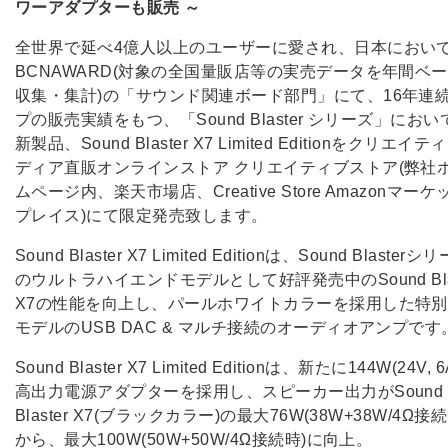
ワーアダプターも販売 ～
全世界で延べ4億人以上のユーザーに愛され、日本におい
BCNAWARD(対象の全国量販店等の実売データを年間ベ
収集・集計)の「サウンド関連ボード部門」にて、16年連
プの販売実績をもつ、「Sound Blaster シリーズ」におい
新製品、Sound Blaster X7 Limited Editionをクリエイ
ディア直販オンラインストア クリエイティブストア(弊社
ムページ内、楽天市場店、Creative Store Amazonマーケ
プレイス)にて限定発売致します。
Sound Blaster X7 Limited Editionは、Sound Blasterシ
のウルトラハイエンドモデルとして好評発売中のSound Blas
X7の性能を向上し、パールホワイトカラーを採用した特
モデルのUSB DAC & マルチ接続のオーディオアンプです
Sound Blaster X7 Limited Editionは、新たに144W(24V, 
高出力電源アダプターを採用し、スピーカー出力がSound
Blaster X7(ブラックカラー)の最大76W(38W+38W/4Ω接続
から、最大100W(50W+50W/4Ω接続時)に向上。