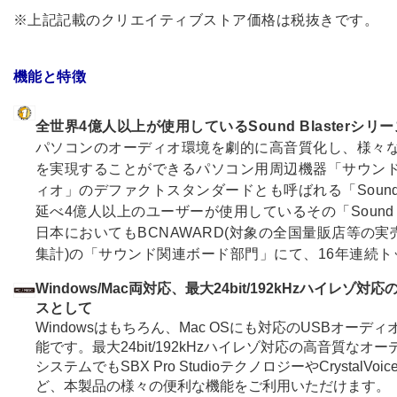
※上記記載のクリエイティブストア価格は税抜きです。
機能と特徴
全世界4億人以上が使用しているSound Blasterシリ
パソコンのオーディオ環境を劇的に高音質化し、様々
を実現することができるパソコン用周辺機器「サウンド
ィオ」のデファクトスタンダードとも呼ばれる「Sound 
延べ4億人以上のユーザーが使用しているその「Sound B
日本においてもBCNAWARD(対象の全国量販店等の
集計)の「サウンド関連ボード部門」にて、16年連続
Windows/Mac両対応、最大24bit/192kHzハイレ
スとして
Windowsはもちろん、Mac OSにも対応のUSBオー
能です。最大24bit/192kHzハイレゾ対応の高音質な
システムでもSBX Pro StudioテクノロジーやCrystal
ど、本製品の様々の便利な機能をご利用いただけます。