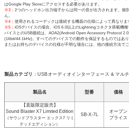
はGoogle Play Storeにアクセスする必要があります。
※3：
2つのヘッドホン出力端子からは同一の音が出力されます。個
ん。
※4：
使用されるコーデックは接続する機器の仕様によって異なりま
※5：
iOSデバイスの場合、iOS 6.0以上のLightningコネクタ搭載機種で動作
バイスとのUSB接続は、AOA2(Android Open Accessory Protoco
(16bit/44.1kHz)。すべてのデバイスでの動作を保証するもので
またはお持ちのデバイスの仕様が不明な場合には、他の接続方法で
製品カテゴリ
：USBオーディオインターフェース & マル
製品名
型番
価格
【直販限定販売】
Sound Blaster X7 Limited Edition
オープン
SB-X-7L
プライス
（サウンドブラスター エックス7 リミ
テッドエディション）