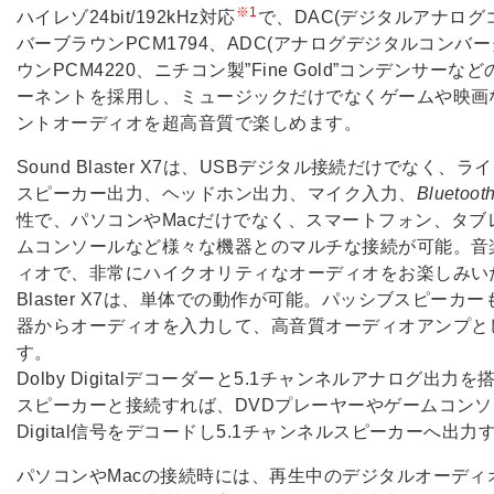
※1
ハイレゾ24bit/192kHz対応
で、DAC(デジタルアナログコ
バーブラウンPCM1794、ADC(アナログデジタルコンバータ
ウンPCM4220、ニチコン製”Fine Gold”コンデンサ
ーネントを採用し、ミュージックだけでなくゲームや映画
ントオーディオを超高音質で楽しめます。
Sound Blaster X7は、USBデジタル接続だけでなく
スピーカー出力、ヘッドホン出力、マイク入力、
Bluetoot
性で、パソコンやMacだけでなく、スマートフォン、タ
ムコンソールなど様々な機器とのマルチな接続が可能。音
ィオで、非常にハイクオリティなオーディオをお楽しみいた
Blaster X7は、単体での動作が可能。パッシブスピー
器からオーディオを入力して、高音質オーディオアンプと
す。
Dolby Digitalデコーダーと5.1チャンネルアナログ出力
スピーカーと接続すれば、DVDプレーヤーやゲームコンソー
Digital信号をデコードし5.1チャンネルスピーカーへ出
パソコンやMacの接続時には、再生中のデジタルオーデ