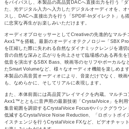
をバイパスし、本製品の高品質DACへ直接出力を行う「
た、光デジタル入力へ入力したデジタルオーディオを、オ
スし、DACへ直接出力を行う「SPDIF-Inダイレクト」
に忠実な再生がお楽しみいただけます。
オーディオプロセッサーとしてCreativeの先進的なマル
Axx1™を搭載。最新のオーディオテクノロジー「SBX Pro
を圧縮した際に失われる自然なダイナミックレンジを適切に最適化す
音の自然な深みと広がりを向上させて臨場感のある再生を実現す
低音を演出するSBX Bass、映画等のセリフやボーカルなどを強
たSmart Volumeなど、様々なオーディオ機能を楽しめま
本製品の高音質オーディオにより、音楽だけでなく、映画
も、なめらかに、そしてリアルに表現します。
また、本体前面には高品質アレイマイクを内蔵。マルチコア
Axx1™とともに音声用の最新技術「CrystalVoice」
集音範囲を調節するCrystalVoice Focusやバックグ
低減するCrystalVoice Noise Reduction、「ロ
イスチェンジを行うCrystalVoice FXなど、ビデオチ
お楽しみいただけます。