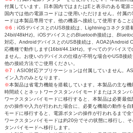
付属しています。日本国内ではまたはEと表示のある電源
国内では他の電源コードはご使用いただけません。付属の
ードは本製品専用です。他の機器へ接続して使用すること
※6：
iOSデバイスとのUSB接続は、Lightningコネクタ
24bit/48kHz)。iOSデバイスとの
Bluetooth
接続は、
Blueto
対応。AndroidデバイスとのUSB接続は、AOA2(Android Open A
応機種で動作します(16bit/44.1kHz)。すべてのデバ
ません。お使いのデバイスの仕様が不明な場合やUSB接
他の接続方法でご使用ください。
※7：
ASIO対応アプリケーションは付属していません。A
イン入力のみとなります。
※
本製品は省電力機能を搭載しています。本製品の主な機
時間続くとネットワークスタンバイモードまたはスタンバ
ワークスタンバイモードに移行すると、本製品は必要最低
かの操作や入力が行われた場合に、必要な機能の動作を自
モードに移行すると、電源ボタンの操作が行われるまで全
ワークスタンバイモードは約20分でその状態に移行し、
タンバイモードへ移行します。