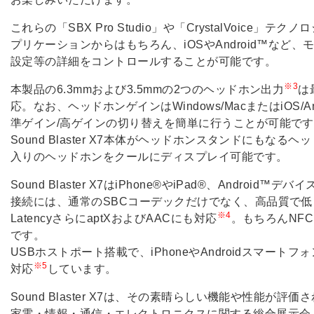
これらの「SBX Pro Studio」や「CrystalVoice」テク
プリケーションからはもちろん、iOSやAndroid™など
設定等の詳細をコントロールすることが可能です。
※3
本製品の6.3mmおよび3.5mmの2つのヘッドホン出力
は
応。なお、ヘッドホンゲインはWindows/MacまたはiOS/
準ゲイン/高ゲインの切り替えを簡単に行うことが可能で
Sound Blaster X7本体がヘッドホンスタンドにもな
入りのヘッドホンをクールにディスプレイ可能です。
Sound Blaster X7はiPhone®やiPad®、Android™デ
接続には、通常のSBCコーデックだけでなく、高品質で低レイ
※4
LatencyさらにaptXおよびAACにも対応
。もちろんNF
です。
USBホストポート搭載で、iPhoneやAndroidスマート
※5
対応
しています。
Sound Blaster X7は、その素晴らしい機能や性能が評
家電・情報・通信・エレクトロニクスに関する総合展示会「2015 I