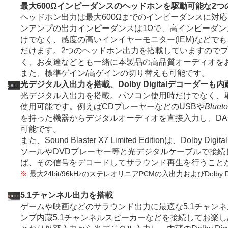
最大600Ωインピーダンスのヘッドホンを駆動可能な2
ヘッドホン出力は最大600Ωまでのインピーダンスに対応。「Li
ンアンプの出力インピーダンスは1Ωで、高インピーダ
けでなく、感度の高いインイヤーモニター(IEM)などで
だけます。2つのヘッドホン出力を搭載していますので
く、お友達などとも一緒に本製品の高品質オーディオを
また、標準ゲイン/高ゲインの切り替えも可能です。
光デジタル入出力を搭載、Dolby Digitalデコーダーも内
光デジタル入出力を搭載。パソコン使用時だけでなく、
使用可能です。例えばCDプレーヤーなどのUSBや
Blueto
を持った機器からデジタルオーディオを直接入力し、DA
可能です。
また、Sound Blaster X7 Limited Editionは、Dolb
ソールやDVDプレーヤー等と光デジタルケーブルで接続し、Do
ば、その信号をデコードしてサラウンド再生を行うこと
※
最大24bit/96kHzのステレオリニアPCMの入出力およびDolby
5.1チャンネル出力を搭載
ゲームや映画などのサラウンド出力に最適な5.1チャン
ンプ内蔵5.1チャンネルスピーカーなどを接続してお楽し