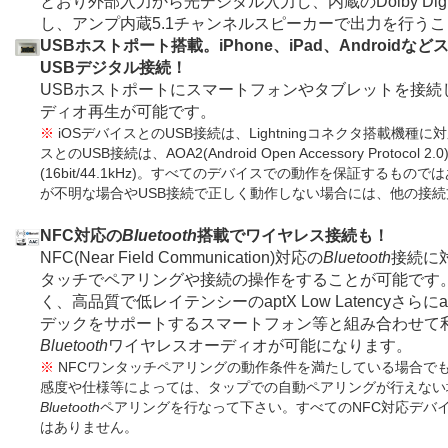
とおり外部入力から光デジタル入力し、内蔵のDolby Dig
し、アンプ内蔵5.1チャンネルスピーカーで出力を行う
USBホストポート搭載。iPhone、iPad、Android
USBデジタル接続！
USBホストポートにスマートフォンやタブレットを接続
ディオ再生が可能です。
※
iOSデバイスとのUSB接続は、Lightningコネクタ搭載機種に対応(最大
スとのUSB接続は、AOA2(Android Open Accessory Protoco
(16bit/44.1kHz)。すべてのデバイスでの動作を保証するも
が不明な場合やUSB接続で正しく動作しない場合には、他の接
NFC対応の
Bluetooth
搭載でワイヤレス接続も！
NFC(Near Field Communication)対応の
Bluetooth
接続に
タッチでペアリングや接続の操作をすることが可能です。
く、高品質で低レイテンシーのaptX Low Latencyさら
デックをサポートするスマートフォン等と組み合わせて
Bluetooth
ワイヤレスオーディオが可能になります。
※
NFCワンタッチペアリングの動作条件を満たしている場合でも
感度や仕様等によっては、タップでの自動ペアリングが行えない
Bluetooth
ペアリングを行なって下さい。すべてのNFC対応デバ
はありません。