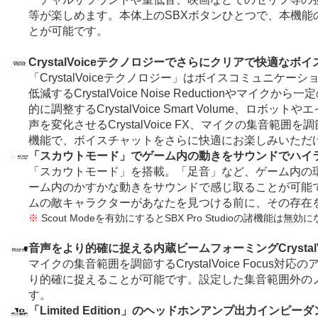
等が楽しめます。本体上のSBXボタンひとつで、本機能
とが可能です。
CrystalVoiceテクノロジーでさらにクリアで快適な
「CrystalVoiceテクノロジー」はボイスコミュニケ
低減するCrystalVoice Noise Reductionやマ
的に調整するCrystalVoice Smart Volume、ロ
声を変化させるCrystalVoice FX、マイクの集音範囲を調節する
機能で、ボイスチャットをさらに快適にお楽しみいただ
「スカウトモード」でゲーム内の動きをサウンドでハイ
「スカウトモード」を搭載。「足音」など、ゲーム内の
ーム内のかすかな動きをサウンドで感じ取ることが可能
ムの敵キャラクターがあなたを見つける前に、その存在
※
Scout Modeを有効にするとSBX Pro Studioの諸機能は無
音声をより的確に捉える内蔵ビームフォーミングCrystalV
マイクの集音範囲を調節するCrystalVoice Focus
り的確に捉えることが可能です。設定した集音範囲外の
す。
「Limited Edition」のヘッドホンアンプ出力インピー