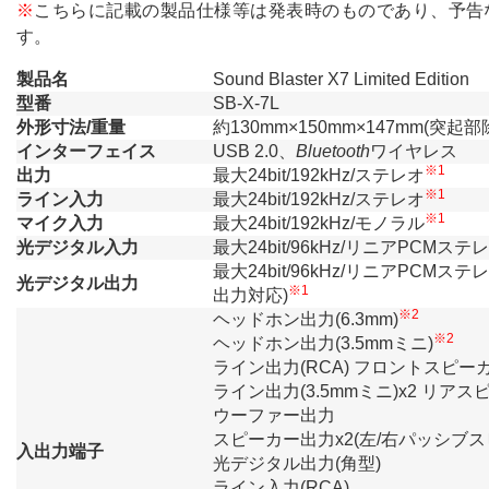
※
こちらに記載の製品仕様等は発表時のものであり、予告
す。
製品名
Sound Blaster X7 Limited Edition
型番
SB-X-7L
外形寸法/重量
約130mm×150mm×147mm(突起部除
インターフェイス
USB 2.0、
Bluetooth
ワイヤレス
※1
出力
最大24bit/192kHz/ステレオ
※1
ライン入力
最大24bit/192kHz/ステレオ
※1
マイク入力
最大24bit/192kHz/モノラル
光デジタル入力
最大24bit/96kHz/リニアPCMステレオ
最大24bit/96kHz/リニアPCMステレオ
光デジタル出力
※1
出力対応)
※2
ヘッドホン出力(6.3mm)
※2
ヘッドホン出力(3.5mmミニ)
ライン出力(RCA) フロントスピー
ライン出力(3.5mmミニ)x2 リ
ウーファー出力
スピーカー出力x2(左/右パッシブ
入出力端子
光デジタル出力(角型)
ライン入力(RCA)