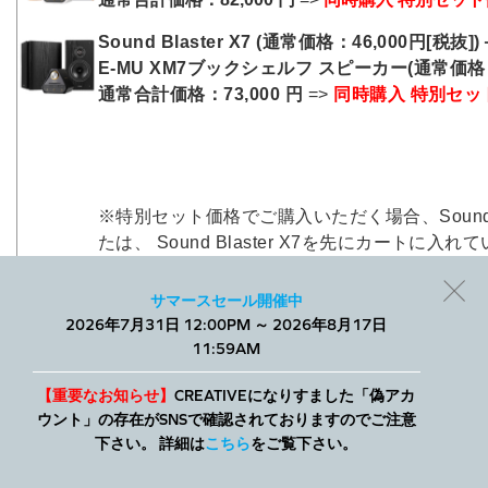
Sound Blaster X7 (通常価格：46,000円[税抜])
E-MU XM7ブックシェルフ スピーカー(通常価格：27
通常合計価格：73,000 円
=>
同時購入 特別セット
※特別セット価格でご購入いただく場合、Sound Blaster
たは、 Sound Blaster X7を先にカートに
注意ください。
※上記、セット販売は予告なく終了する場合が
サマースセール開催中
2026年7月31日 12:00PM ～ 2026年8月17日
当社では、Webサイトでのエクスペリエンスを向上させ、パーソ
11:59AM
ナライズされたコンテンツを表示するために、小さなテキスト
ファイルであるCookieを使用します。すべてを許可することも、
個別に管理することもできます。
【重要なお知らせ】
CREATIVEになりすました「偽アカ
ウント」の存在がSNSで確認されておりますのでご注意
下さい。 詳細は
こちら
をご覧下さい。
詳細
すべて許可
お問い合わせ先
クリエイティブメディア株式会社