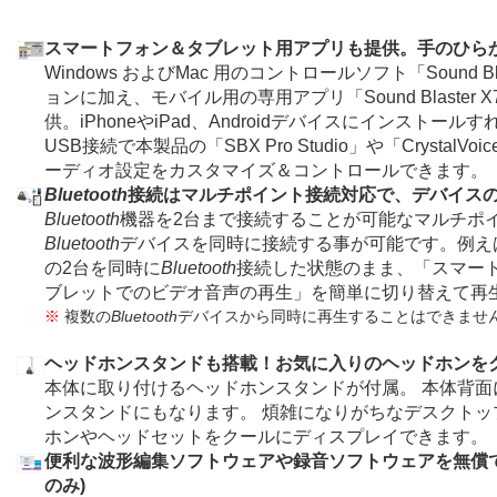
スマートフォン＆タブレット用アプリも提供。手のひら
Windows およびMac 用のコントロールソフト「Sound Blas
ョンに加え、モバイル用の専用アプリ「Sound Blaster X
供。iPhoneやiPad、Androidデバイスにインスト
USB接続で本製品の「SBX Pro Studio」や「Crysta
ーディオ設定をカスタマイズ＆コントロールできます。
Bluetooth
接続はマルチポイント接続対応で、デバイスの
Bluetooth
機器を2台まで接続することが可能なマルチポ
Bluetooth
デバイスを同時に接続する事が可能です。例え
の2台を同時に
Bluetooth
接続した状態のまま、「スマー
ブレットでのビデオ音声の再生」を簡単に切り替えて再
※
複数の
Bluetooth
デバイスから同時に再生することはできませ
ヘッドホンスタンドも搭載！お気に入りのヘッドホンを
本体に取り付けるヘッドホンスタンドが付属。 本体背
ンスタンドにもなります。 煩雑になりがちなデスクト
ホンやヘッドセットをクールにディスプレイできます。
便利な波形編集ソフトウェアや録音ソフトウェアを無償でダ
のみ)