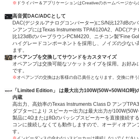
※
ドライバー＆アプリケーションはCreativeのホームページ
高音質DAC/ADCとして
DAC(デジタルアナログコンバーター)にS/N比127dBの
ンアンプにはTexas Instruments TPA6120A2、AD
比123dBのバーブラウンPCM4220、ニチコン製”Fine 
ハイグレードコンポーネントを採用し、ノイズの少ない
ます。
オペアンプを交換してサウンドをカスタマイズ
オペアンプは交換可能なソケットタイプを採用。お好み
です。
※
オペアンプの交換はお客様の自己責任となります。交換に伴う
「Limited Edition」 は最大出力100W(50W+50W
内蔵
高出力、高効率のTexas Instruments Class D アン
ダプターにより スピーカー出力は最大出力が100W(50W+
製品に4Ωまたは8Ωのパッシブスピーカーを直接接続す
コンに接続しなくても動作しますので、オーディオアン
す。
※
インピーダンスの合わないスピーカーは接続しないでください