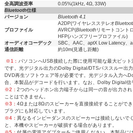
全高調波歪率
0.05%(1kHz, 4Ω, 33W)
Bluetooth
仕様
バージョン
Bluetooth 4.1
A2DP(ワイヤレスステレオ
Bluetoot
プロファイル
AVRCP(
Bluetooth
リモートコントロ
HFP(ハンズフリープロファイル)
オーディオコーデック
SBC、AAC、aptX Low Latency、a
通信距離
約10m(見通し距離)
※1：
パソコンへUSB接続した際に使用可能な最大ビッ
です。光デジタル出力のDolby Digital/DTSパスス
DVD再生ソフトウェア等が必要です。光デジタル入力へDolby
合、本製品がデコードを行います。なお、Dolby Digita
※2：
2つのヘッドホン出力端子からは同一の音が出力さ
ことはできません。
※3：
4Ωまたは8Ωのスピーカーを直接接続することがで
プラグにも対応しています。
※4：
異なるインピーダンスのスピーカーは接続しないで
と、本機やスピーカーが破損する場合があります。
※5：
付属の電源アダプターをご使用ください。本製品には