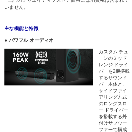
* 上記のクリエイティブストア価格には消費税は含まれて
いません。
主な機能と特徴
●
パワフル オーディオ
カスタム チュ
ーンのミッド
レンジ ドライ
バーを2機搭載
するサウンド
バー本体と、
サイドファイ
アリング方式
のロングスロ
ー ドライバー
を搭載する外
付けサブウー
ファーで構成