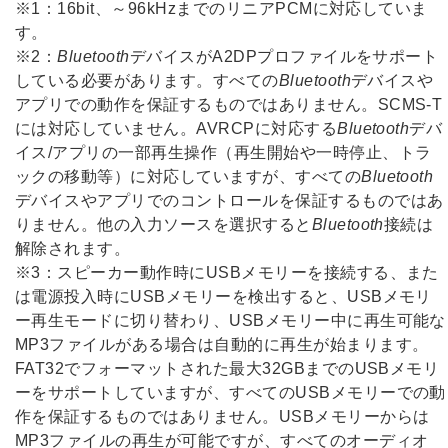
※1：16bit、～96kHzまでのリニアPCMに対応していま
す。
※2：
Bluetooth
デバイスがA2DPプロファイルをサポート
している必要があります。すべての
Bluetooth
デバイスや
アプリでの動作を保証するものではありません。SCMS-T
には対応していません。AVRCPに対応する
Bluetooth
デバ
イス/アプリの一部再生操作（再生開始や一時停止、トラ
ックの移動等）に対応していますが、すべての
Bluetooth
デバイスやアプリでのコントロールを保証するものではあ
りません。他の入力ソースを選択すると
Bluetooth
接続は
解除されます。
※3：スピーカー動作時にUSBメモリーを接続する、また
は電源投入時にUSBメモリーを検出すると、USBメモリ
ー再生モードに切り替わり、USBメモリー中に再生可能な
MP3ファイルがある場合は自動的に再生が始まります。
FAT32でフォーマットされた最大32GBまでのUSBメモリ
ーをサポートしていますが、すべてのUSBメモリーでの動
作を保証するものではありません。USBメモリーからは
MP3ファイルの再生が可能ですが、すべてのオーディオ