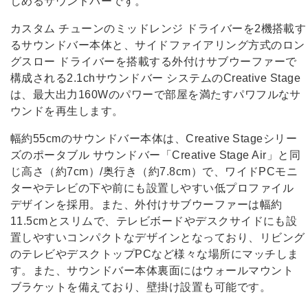
しめるサウンドバーです。
カスタム チューンのミッドレンジ ドライバーを2機搭載す
るサウンドバー本体と、サイドファイアリング方式のロン
グスロー ドライバーを搭載する外付けサブウーファーで
構成される2.1chサウンドバー システムのCreative Stage
は、最大出力160Wのパワーで部屋を満たすパワフルなサ
ウンドを再生します。
幅約55cmのサウンドバー本体は、Creative Stageシリー
ズのポータブル サウンドバー「Creative Stage Air」と同
じ高さ（約7cm）/奥行き（約7.8cm）で、ワイドPCモニ
ターやテレビの下や前にも設置しやすい低プロファイル
デザインを採用。また、外付けサブウーファーは幅約
11.5cmとスリムで、テレビボードやデスクサイドにも設
置しやすいコンパクトなデザインとなっており、リビング
のテレビやデスクトップPCなど様々な場所にマッチしま
す。また、サウンドバー本体裏面にはウォールマウント
ブラケットを備えており、壁掛け設置も可能です。