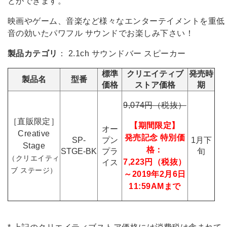
とができます。
映画やゲーム、音楽など様々なエンターテイメントを重低
音の効いたパワフル サウンドでお楽しみ下さい！
製品カテゴリ
： 2.1ch サウンドバー スピーカー
標準
クリエイティブ
発売時
製品名
型番
価格
ストア価格
期
9,074円（税抜）
［直販限定］
【期間限定】
オー
Creative
発売記念 特別価
SP-
プン
1月下
Stage
格：
STGE-BK
プラ
旬
（クリエイティ
7,223円（税抜）
イス
ブ ステージ）
～2019年2月6日
11:59AMまで