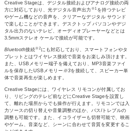
Creative Stageは、デジタル接続およびアナログ接続の両
※1
方に対応しており、光デジタル音声出力
を持つテレビ
やゲーム機などの音声を、クリアーなデジタル サウンド
で楽しむことができます。デスクトップ パソコンやデジ
タル出力のないテレビ、オーディオプレーヤーなどとは
3.5mmステレオ ケールで接続が可能です。
※2
Bluetooth
接続
にも対応しており、スマートフォンやタ
ブレットとはワイヤレス接続で音楽をお楽しみ頂けます。
また、USBメモリー端子を備えており、MP3音楽ファイ
ルを保存したUSBメモリー
※3
を接続して、スピーカー単
体で音楽再生が楽しめます。
Creative Stageには、ワイヤレス リモコンが付属してお
り、リビングのテレビ前などにCreative Stageを設置し
て、離れた場所からでも操作が行えます。リモコンでは入
力ソースの切り替えや音量調整のほか、バス/トレブルの
調整も可能です。また、イコライザーも切替可能で、映画
やゲーム、音楽など、シーンに合わせて音質を変更するこ