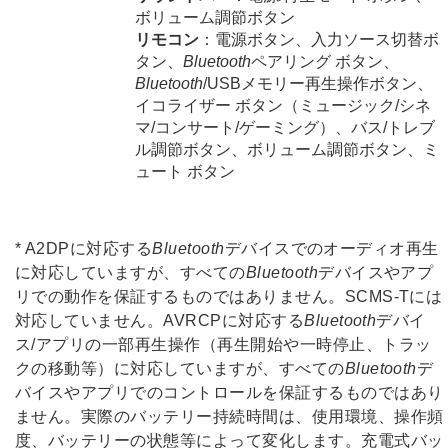
ボリューム調節ボタン
リモコン
：電源ボタン、入力ソース切替ボ
タン、
Bluetooth
ペアリング ボタン、
Bluetooth
/USBメモリー再生操作ボタン、
イコライザー ボタン（ミュージック/シネ
マ/コンサート/ゲーミング）、バス/トレブ
ル調節ボタン、ボリューム調節ボタン、ミ
ュート ボタン
* A2DPに対応する
Bluetooth
デバイスでのオーディオ再生
に対応していますが、すべての
Bluetooth
デバイスやアプ
リでの動作を保証するものではありません。SCMS-Tには
対応していません。AVRCPに対応する
Bluetooth
デバイ
ス/アプリの一部再生操作（再生開始や一時停止、トラッ
クの移動等）に対応していますが、すべての
Bluetooth
デ
バイスやアプリでのコントロールを保証するものではあり
ません。実際のバッテリー持続時間は、使用環境、操作頻
度、バッテリーの状態等によって変化します。充電式バッ