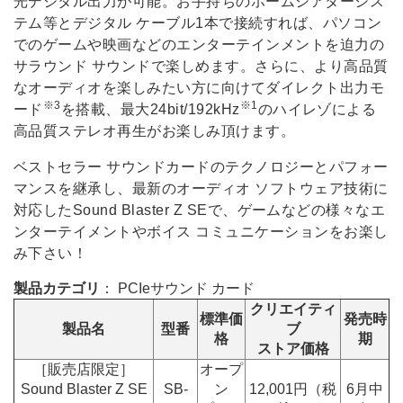
光デジタル出力が可能。お手持ちのホームシアターシス
テム等とデジタル ケーブル1本で接続すれば、パソコン
でのゲームや映画などのエンターテインメントを迫力の
サラウンド サウンドで楽しめます。さらに、より高品質
なオーディオを楽しみたい方に向けてダイレクト出力モ
※3
※1
ード
を搭載、最大24bit/192kHz
のハイレゾによる
高品質ステレオ再生がお楽しみ頂けます。
ベストセラー サウンドカードのテクノロジーとパフォー
マンスを継承し、最新のオーディオ ソフトウェア技術に
対応したSound Blaster Z SEで、ゲームなどの様々なエ
ンターテイメントやボイス コミュニケーションをお楽し
み下さい！
製品カテゴリ
： PCIeサウンド カード
クリエイティ
標準価
発売時
製品名
型番
ブ
格
期
ストア価格
［販売店限定］
オープ
Sound Blaster Z SE
SB-
ン
12,001円（税
6月中