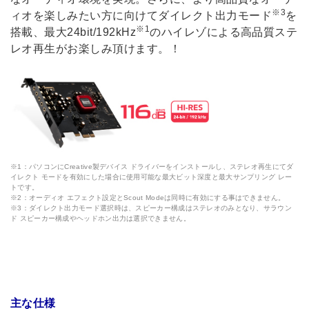
※3
ィオを楽しみたい方に向けてダイレクト出力モード
を
※1
搭載、最大24bit/192kHz
のハイレゾによる高品質ステ
レオ再生がお楽しみ頂けます。！
※1：パソコンにCreative製デバイス ドライバーをインストールし、ステレオ再生にてダ
イレクト モードを有効にした場合に使用可能な最大ビット深度と最大サンプリング レー
トです。
※2：オーディオ エフェクト設定とScout Modeは同時に有効にする事はできません。
※3：ダイレクト出力モード選択時は、スピーカー構成はステレオのみとなり、サラウン
ド スピーカー構成やヘッドホン出力は選択できません。
主な仕様