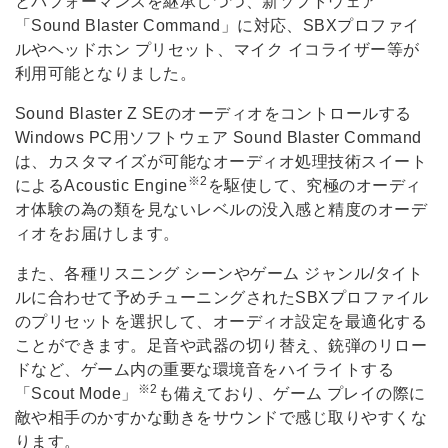
とパフォーマンスを継承しつつ、新ソフトウェア
「Sound Blaster Command」に対応、SBXプロファイ
ルやヘッドホン プリセット、マイク イコライザー等が
利用可能となりました。
Sound Blaster Z SEのオーディオをコントロールする
Windows PC用ソフトウェア Sound Blaster Command
は、カスタマイズが可能なオーディオ処理技術スイート
※2
によるAcoustic Engine
を駆使して、究極のオーディ
オ体験の為の類を見ないレベルの没入感と精度のオーデ
ィオをお届けします。
また、各種リスニング シーンやゲーム ジャンル/タイト
ルに合わせて予めチューニングされたSBXプロファイル
のプリセットを選択して、オーディオ設定を最適化する
ことができます。足音や武器の切り替え、銃弾のリロー
ドなど、ゲーム内の重要な環境音をハイライトする
※2
「Scout Mode」
も備えており、ゲーム プレイの際に
敵や相手のかすかな動きをサウンドで感じ取りやすくな
ります。