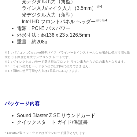
光デジタル出力（角型）
※4
ライン入力/マイク入力（3.5mm）
光デジタル入力（角型）
※3※4
Intel HD フロントパネル ヘッダー
電源：PCI-E バスパワー
外形寸法：約136 x 23 x 126.5mm
重量：約208g
※1：パソコンにCreative製デバイス ドライバーをインストールした場合に使用可能な最
大ビット深度と最大サンプリング レートです。
※2：ダイレクト出力モード選択時はフロント ライン出力からのみの出力となります。
※3：ライン出力とヘッドホン出力は同時に出力できません。
※4：同時に使用可能な入力は1系統のみになります。
パッケージ内容
Sound Blaster Z SE サウンドカード
クイックスタート ガイド/保証書
* Creative製ソフトウェアはダウンロード提供となります。