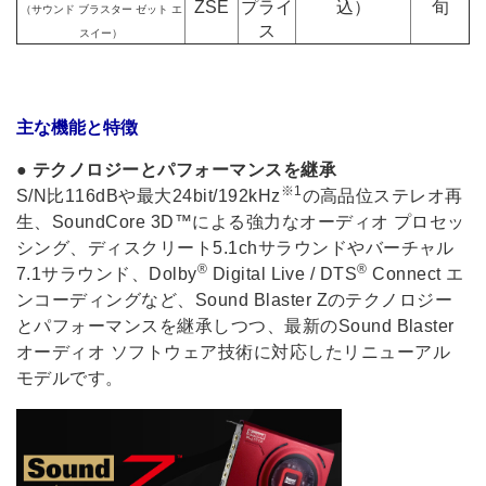
ZSE
プライ
込）
旬
（サウンド ブラスター ゼット エ
ス
スイー）
主な機能と特徴
●
テクノロジーとパフォーマンスを継承
※1
S/N比116dBや最大24bit/192kHz
の高品位ステレオ再
生、SoundCore 3D™による強力なオーディオ プロセッ
シング、ディスクリート5.1chサラウンドやバーチャル
®
®
7.1サラウンド、Dolby
Digital Live / DTS
Connect エ
ンコーディングなど、Sound Blaster Zのテクノロジー
とパフォーマンスを継承しつつ、最新のSound Blaster
オーディオ ソフトウェア技術に対応したリニューアル
モデルです。