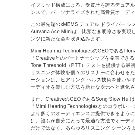
イブリッド構成による、受賞歴を誇るデュアル 
ンスで、パーソナライズされた高音質オーデ
この最先端のxMEMS デュアル ドライバー シ
Aurvana Ace Mimiは、比類なき明瞭
ンツに新たな命を吹き込みます。
Mimi Hearing TechnologiesのCEOである
「Creativeとのパートナーシップを発表できる
Tone Threshold（PTT）テストを提供す
リスニング体験を個々のリスナーに合わせる
ーションは、ヒアリング ヘルス技術を使いや
ーディオを楽しむ方法を新たな次元へと進化
また、CreativeのCEOであるSong Siow 
「Mimi Hearing Technologies
より多くのオーディエンスに提供できるようになりま
は、誰もが自分にとって最適な方法でオーデ
だけではなく、あらゆるリスニング シーンを