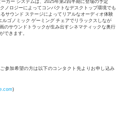
ピーカー システムは、2025年第2四半期に登場の予定
MSS3D+ テクノロジーによってコンパクトなデスクトップ環境でも
あるサウンド ステージによってリアルなオーディオ体験
エルゴノミック ゲーミング チェアでリラックスしなが
映画のサウンドトラックが生み出すシネマティックな奥行
ができます。
、ご参加希望の方は以下のコンタクト先よりお申し込み
e.com
)