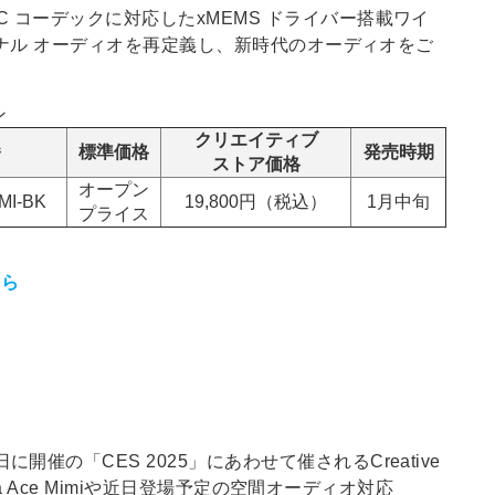
AC コーデックに対応したxMEMS ドライバー搭載ワイ
でパーソナル オーディオを再定義し、新時代のオーディオをご
ン
クリエイティブ
番
標準価格
発売時期
ストア価格
オープン
MI-BK
19,800円（税込）
1月中旬
プライス
ちら
開催の「CES 2025」にあわせて催されるCreative
vana Ace Mimiや近日登場予定の空間オーディオ対応