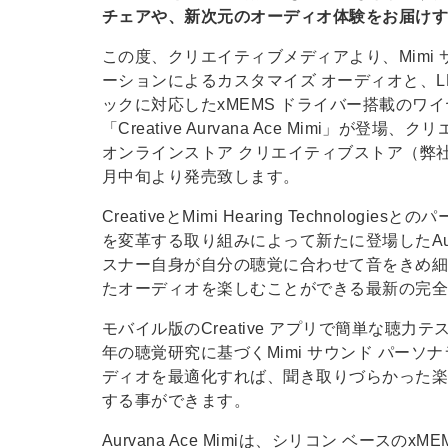
チェアや、新次元のオーディオ体験をお届けする
この度、クリエイティブメディアより、Mimi 
ーションによるカスタマイズ オーディオと、LD
ックに対応したxMEMS ドライバー搭載のワイ
「Creative Aurvana Ace Mimi」が登
オンラインストア クリエイティブストア（弊
月中旬より発売致します。
CreativeとMimi Hearing Technologi
を変革する取り組みによって新たに登場したAurvan
スナー自身が自分の聴覚に合わせて音をきめ
たオーディオを楽しむことができる最新の完全
モバイル版のCreative アプリで簡単な聴
年の聴覚研究に基づくMimi サウンド パー
ディオを最適化すれば、聞き取りづらかった
する事ができます。
Aurvana Ace Mimiは、シリコン ベースの