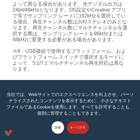
よって異なる場合があります。光デジタル出力は
24bit/48kHzとなります。OS設定やCreative アプリ
で等でサンプリング レートに192kHzを選択してい
る場合、再生チャンネル数は2ch/ステレオのみとな
ります。再生チャンネル数にマルチチャンネルを選
択する際は、サンプリング レートを96kHzまたは
48kHzに変更する必要がある場合があります。
※8：USB接続で使用するプラットフォーム、およ
びプラットフォーム スイッチで選択するモードに
よって、5.1/7.1 マルチチャンネル再生対応は異な
ります。
当社では、Webサイトでのエクスペリエンスを向上させ、パーソ
ナライズされたコンテンツを表示するために、小さなテキスト
製品詳細
ファイルであるCookieを使用します。すべてを許可することも、
個別に管理することもできます。
製品の仕様
詳細
すべて許可
外形寸法：約174×116.3×44.5mm