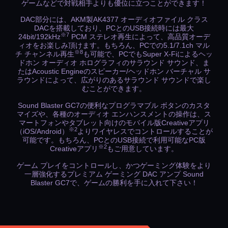
ゲームなどで対戦相手よりも優位に立つことができます！
DAC部分には、AKM製AK4377 オーディオファイル クラス
DACを搭載しており、PCとのUSB接続時には最大
※7
24bit/192kHz
PCM ステレオ再生によって、高品質オーデ
ィオをお楽しみ頂けます。もちろん、PCでの5.1/7.1ch マル
※8
チ チャンネル再生
も可能で、PCでもSuper X-Fiによるヘッ
ドホン オーディオ ホログラフィのサラウンド サウンド、ま
たはAcoustic Engineのスピーカー/ヘッドホン バーチャル サ
ラウンドによって、広がりのあるサラウンド サウンドで楽し
むことができます。
Sound Blaster GC7の便利なプログラマブル ボタンのカスタ
マイズや、各種のオーディオ エンハンスメントの操作は、ス
マートフォンやタブレット向けのモバイル版Creativeアプリ
※2
（iOS/Android）
よりワイヤレスでコントロールすることが
可能です。もちろん、PCとのUSB接続で利用可能なPC版
※2
Creativeアプリ
もご用意しています。
ゲーム プレイをコントロールし、かつゲーミング体験をより
一層強化するプレミアム ゲーミング DAC アンプ Sound
Blaster GC7で、ゲームの勝利を手に入れて下さい！