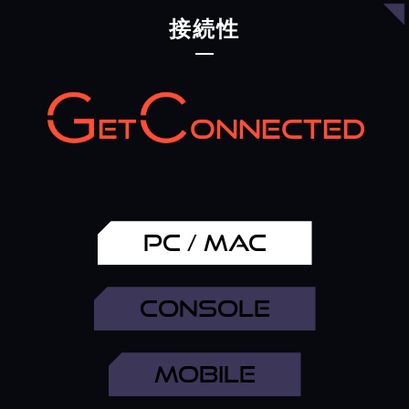
Windows PC
接続性
ステップ1
GC7のプラットフォーム スイッチを
PCモード
に切
り替え、PCとUSB接続します
ET
ONNECTED
ステップ2
設定 > システム > サウンド > サウンド コントロール
パネル を開きます
ステップ3
再生タブ
＞
スピーカー(Sound Blaster GC7)
右ク
PC / MAC
リック
＞
既定のデバイスとして設定
を選択します
ステップ4
CONSOLE
再生タブ
＞
ヘッドセット(Sound Blaster GC7)
右
クリック
＞
既定の通信デバイスとして設定
を選択
します
MOBILE
ステップ5
録音タブ
＞
マイク(Sound Blaster GC7)
右クリッ