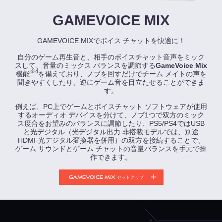
GAMEVOICE MIX
GAMEVOICE MIXでボイス チャットを快適に！
自分のゲーム再生音と、相手のボイスチャット音声をミック
スして、音量のミックス バランスを調節する
GameVoice Mix
※4
機能
を備えており、ノブを回すだけでチーム メイトの声を
聞きやすくしたり、逆にゲーム音を目立たせることができま
す。
例えば、PC上でゲームとボイスチャット ソフトウェアが使用
するオーディオ デバイスを分けて、ノブ1つで双方のミック
ス度合をお望みのバランスに調節したり、PS5/PS4ではUSB
と光デジタル（光デジタル出力 非搭載モデルでは、別途
HDMI-光デジタル変換器を併用）の双方を接続することで、
ゲーム サウンドとゲーム チャットの音量バランスを手元で操
作できます。
GAMEVOICE MIX セットアップ