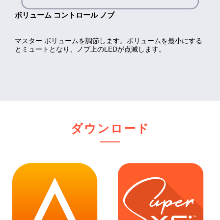
設定
＞
サウンドとスクリーン
＞
音声出力設定
＞
音声
フォーマット(優先)
＞
ビットストリーム(Dolby)
を選
ボリューム コントロール ノブ
GAMEVOICE MIX コントロール ノブ
EFX コントロール パネル
プログラマブル ボタン
マイク ミュート/ミュート解除ボタン
択します
ステップ3
マスター ボリュームを調節します。ボリュームを最小にする
ゲーム音声とボイスチャット音声の音量バランスを調節しま
SURR
C1:
ワンタッチでマイクをミュートします。ミュートを解除する
C1ボタンを押して、サウンド モードを FPS ＞ バトルロ
– ボタンを押しLED点灯中にノブを回してサラウンド
とミュートとなり、ノブ上のLEDが点滅します。
す。音量バランスの調節が可能なオーディオ ソースは、
レベルを調節します。ノブを押し込むとエフェクト レベルが
ワイアル ＞MOBA の順に切り替えます。
にはもう一度ボタンを押します。
設定
＞
周辺機器
＞
オーディオ機器
＞
出力機器
＞
USB
GameVoice Mixが対応するプラットフォーム、およびプラッ
ゼロになります。
C2:
マイク モニタリングのオン/オフを切り替えます。
ヘッドセット(Sound Blaster GC7)
を選択します
ボタン 赤点灯 – マイク 消音
トフォーム スイッチで選択するモードによって変化します。
BASS
C3:
Scout Modeのオン/オフを切り替えます。
– ボタンを押しLED点灯中にノブを回してバス レベル
を調節します。ノブを押し込むとバス レベルがゼロになりま
C4:
出力先（ヘッドホン/ライン出力）を切り替えます。
ステップ4
ボタン 消灯 – マイク 有効
す。
これら既定のセッティングやボタンLED カラーはCreative ア
SXFI
– ボタンを押しSXFIを オン ＞ BATTLE モード ＞ オフ
設定
＞
周辺機器
＞
オーディオ機器
＞
ヘッドホンへの
プリでカスタマイズ可能です。
の順に切り替えます。
出力
＞
チャット音声
を選択します
TREBLE
– ボタンを押しLED点灯中にノブを回してトレブル
レベルを調節します。ノブを押し込むとトレブル レベルがゼ
* GameVoice Mixによるゲーム音とボイス チャット
ロになります。
音のバランス調節を行う場合は、ステップ1～4の手
ダウンロード
MIC
– ボタンを押しLED点灯中にノブを回してマイク レベル
順で、利用しない場合はステップ1～2の手順（USB
を調節します。
電源は必要）か、ステップ1＆3の手順で設定します