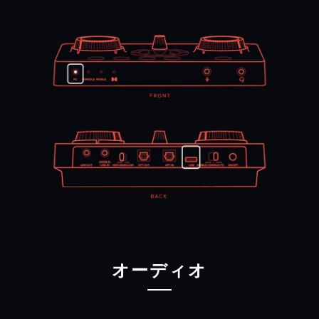
ク
＞
既定のデバイスとして設定 / 既定の通信デバイ
スとして設定
を選択します
以降は、ゲーム側のオーディオ設定で、再生デバイ
スを
スピーカー(Sound Blaster GC7)
に、ボイスチ
ャット ソフトウェア側のオーディオ設定で、再生デ
バイスを
ヘッドセット(Sound Blaster GC7)
、録音
デバイスを
マイク(Sound Blaster GC7)
に適宜選択
します
* PCでの一部のソフトウェアでは、オーディオ再生
や音声通話に既定のデバイス/既定の通信デバイスが
優先的に自動選択されない場合があります。その際
は、ミックス/バランス調整を行う再生デバイスや、
マイク入力を行う録音デバイスを、各ソフトウェア
のオーディオ設定より任意に選択する必要がありま
す。
PS5/PS4 Slim
ステップ1
オーディオ
プラットフォーム スイッチを
コンソール モード
に
切り替え、PS5/PS4 SlimとUSB＆光デジタル
（HDMI-光デジタル変換器を併用）接続します