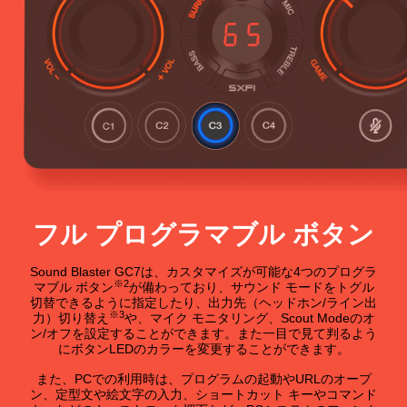
フル プログラマブル ボタン
Sound Blaster GC7は、カスタマイズが可能な4つのプログラ
※2
マブル ボタン
が備わっており、サウンド モードをトグル
切替できるように指定したり、出力先（ヘッドホン/ライン出
※3
力）切り替え
や、マイク モニタリング、Scout Modeのオ
ン/オフを設定することができます。また一目で見て判るよう
にボタンLEDのカラーを変更することができます。
また、PCでの利用時は、プログラムの起動やURLのオープ
ン、定型文や絵文字の入力、ショートカット キーやコマンド