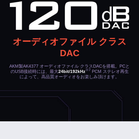
GameVoice Mixを利用する場合はUSB接続と光デジ
タル接続の双方を、利用しない場合はUSB接続か、
光デジタル接続（USB電源は必要）のいずれかで接
続します
ステップ2
オーディオファイル クラス
PS5：
設定
＞
サウンド
＞
音声出力
＞
音声フォーマッ
ト(優先)
＞
ビットストリーム(Dolby)
を選択します
DAC
PS4：
設定
＞
サウンドとスクリーン
＞
音声出力設定
＞
音声フォーマット(優先)
＞
ビットストリーム
(Dolby)
を選択します
AKM製AK4377 オーディオファイル クラスDACを搭載。PCと
※7
のUSB接続時には、最大
24bit/192kHz
PCM ステレオ再生
ステップ3
によって、高品質オーディオをお楽しみ頂けます。
PS5：
設定
＞
サウンド
＞
音声出力
＞
出力機器
＞
USB
ヘッドセット(Sound Blaster GC7)
を選択します
PS4：
設定
＞
周辺機器
＞
オーディオ機器
＞
出力機器
＞
USBヘッドセット(Sound Blaster GC7)
を選択し
ます
ステップ4
PS5：
設定
＞
サウンド
＞
音声出力
＞
ヘッドホンへの
出力
＞
チャット音声
を選択します
PS4：
設定
＞
周辺機器
＞
オーディオ機器
＞
ヘッドホ