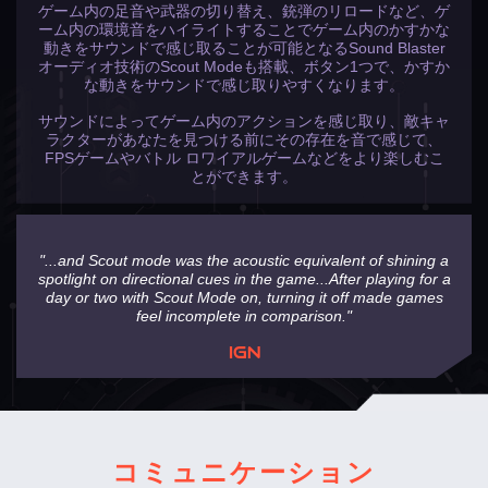
ゲーム内の足音や武器の切り替え、銃弾のリロードなど、ゲ
ーム内の環境音をハイライトすることでゲーム内のかすかな
動きをサウンドで感じ取ることが可能となるSound Blaster
オーディオ技術のScout Modeも搭載、ボタン1つで、かすか
な動きをサウンドで感じ取りやすくなります。
サウンドによってゲーム内のアクションを感じ取り、敵キャ
ラクターがあなたを見つける前にその存在を音で感じて、
FPSゲームやバトル ロワイアルゲームなどをより楽しむこ
とができます。
これで完了です！ Sound Blaster GC7でSuper
X-Fi ヘッドホン オーディオ ホログラフィがお
楽しみ頂けます。
"...and Scout mode was the acoustic equivalent of shining a
spotlight on directional cues in the game...After playing for a
day or two with Scout Mode on, turning it off made games
feel incomplete in comparison."
IGN
コミュニケーション