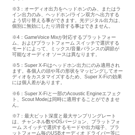
※3：オーディオ出力をヘッドホンのみ、またはラ
イン出力のみ、ヘッドホン/ライン双方へ出力する
よう切り替える事ができます。光デジタル出力は、
個別に無効にしたり消音する事はできません。
※4：GameVoice Mixが対応するプラットフォー
ム、およびプラットフォーム スイッチで選択する
モードによって、ミックス/音量バランスの調節が
可能なオーディオ ソースは異なります。
※5：Super X-Fiはヘッドホン出力にのみ適用され
ます。各個人の頭や耳の形状をマッピングしてオー
ディオをカスタマイズするため、Super X-Fiの効果
には個人差があります。
※6：Super X-Fiと一部のAcoustic Engineエフェク
ト、Scout Modeは同時に適用することができませ
ん。
※7：最大ビット深度と最大サンプリングレート
は、チャンネル数やOSバージョン、プラットフォ
ーム スイッチで選択するモードや出力端子、プラ
ットフォーム毎のUSBオーディオ ドライバー等に