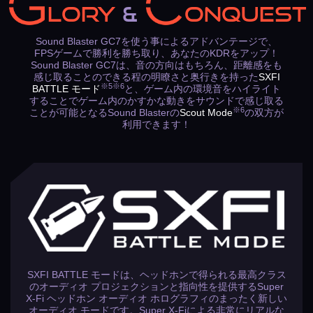
LORY
&
ONQUEST
Sound Blaster GC7を使う事によるアドバンテージで、
FPSゲームで勝利を勝ち取り、あなたのKDRをアップ！
Sound Blaster GC7は、音の方向はもちろん、距離感をも
感じ取ることのできる程の明瞭さと奥行きを持った
SXFI
※5※6
BATTLE モード
と、ゲーム内の環境音をハイライト
することでゲーム内のかすかな動きをサウンドで感じ取る
※6
ことが可能となるSound Blasterの
Scout Mode
の双方が
利用できます！
ステップ3
SXFI Appから ‘マイデバイスの管理’ を選択し、‘利用可能
なワイヤレスSXFIデバイス’ より
Sound Blaster GC7
を
選択します。
SXFI BATTLE モードは、ヘッドホンで得られる最高クラス
のオーディオ プロジェクションと指向性を提供するSuper
X-Fi ヘッドホン オーディオ ホログラフィのまったく新しい
オーディオ モードです。Super X-Fiによる非常にリアルな