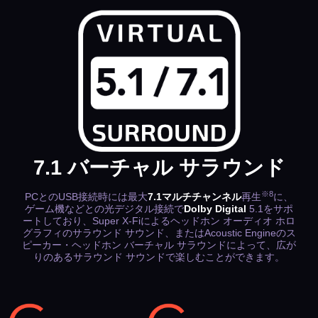
ステップ1
スマートフォンにSXFI Appをインストールし、Super X-Fi
アカウントを作成します。
（Creativeオンライン ストアのアカウントではありませ
ん）
7.1 バーチャル サラウンド
※8
PCとのUSB接続時には最大
7.1マルチチャンネル
再生
に、
ゲーム機などとの光デジタル接続で
Dolby Digital
5.1をサポ
ートしており、Super X-Fiによるヘッドホン オーディオ ホロ
グラフィのサラウンド サウンド、またはAcoustic Engineのス
ピーカー・ヘッドホン バーチャル サラウンドによって、広が
りのあるサラウンド サウンドで楽しむことができます。
ステップ2
SXFI Appから ‘パーソナライズする’ を選択し、ガイドに従
ってSuper X-Fi プロファイルを作成します。