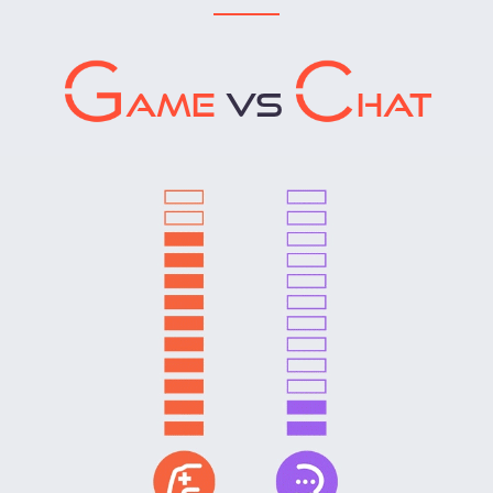
AME
VS
HAT