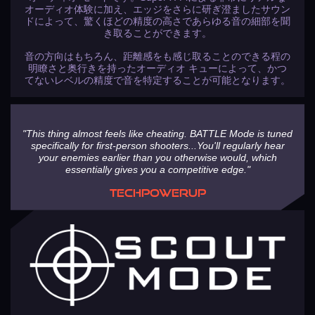
オーディオ体験に加え、エッジをさらに研ぎ澄ましたサウン
ドによって、驚くほどの精度の高さであらゆる音の細部を聞
き取ることができます。
音の方向はもちろん、距離感をも感じ取ることのできる程の
明瞭さと奥行きを持ったオーディオ キューによって、かつ
てないレベルの精度で音を特定することが可能となります。
"This thing almost feels like cheating. BATTLE Mode is tuned
specifically for first-person shooters...You'll regularly hear
your enemies earlier than you otherwise would, which
essentially gives you a competitive edge."
TECHPOWERUP
ステップ4
ペアリング待機状態になったら、Sound Blaster GC7のC1
ボタンを押します。ペアリングの確認をすると、Super X-
Fi プロファイルの転送が始まります。