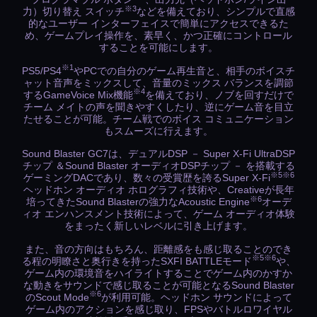
※3
力）切り替え スイッチ
などを備えており、シンプルで直感
的なユーザー インターフェイスで簡単にアクセスできるた
め、ゲームプレイ操作を、素早く、かつ正確にコントロール
することを可能にします。
※1
PS5/PS4
やPCでの自分のゲーム再生音と、相手のボイスチ
ャット音声をミックスして、音量のミックス バランスを調節
※4
するGameVoice Mix機能
を備えており、ノブを回すだけで
チーム メイトの声を聞きやすくしたり、逆にゲーム音を目立
たせることが可能。チーム戦でのボイス コミュニケーション
もスムーズに行えます。
Sound Blaster GC7は、デュアルDSP － Super X-Fi UltraDSP
チップ ＆Sound Blaster オーディオDSPチップ － を搭載する
※5※6
ゲーミングDACであり、数々の受賞歴を誇るSuper X-Fi
ヘッドホン オーディオ ホログラフィ技術や、Creativeが長年
※6
培ってきたSound Blasterの強力なAcoustic Engine
オーデ
ィオ エンハンスメント技術によって、ゲーム オーディオ体験
をまったく新しいレベルに引き上げます。
また、音の方向はもちろん、距離感をも感じ取ることのでき
※5※6
る程の明瞭さと奥行きを持ったSXFI BATTLEモード
や、
ゲーム内の環境音をハイライトすることでゲーム内のかすか
な動きをサウンドで感じ取ることが可能となるSound Blaster
※6
のScout Mode
が利用可能。ヘッドホン サウンドによって
ゲーム内のアクションを感じ取り、FPSやバトルロワイヤル