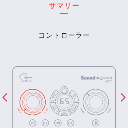
ンへの出力
＞
チャット音声
を選択します
サマリー
* GameVoice Mixによるゲーム音とボイス チャット
音のバランス調節を行う場合は、ステップ1～4の手
順で、利用しない場合はステップ1～2の手順（USB
電源は必要）か、またはステップ1＆3の手順で設定
します
コントローラー
PS4 Pro/PS4 初期型
ステップ1
プラットフォーム スイッチを
コンソール モード
に
切り替え、PS4 Pro/PS4 初期型とUSB＆光デジタル
接続します
GameVoice Mixを利用する場合はUSB接続と光デジ
タル接続の双方を、利用しない場合はUSB接続か、
光デジタル接続（USB電源は必要）のいずれかで接
続します
ステップ2
設定
＞
サウンドとスクリーン
＞
音声出力設定
＞
主に
使用する出力端子
＞
光デジタル出力
を選択します