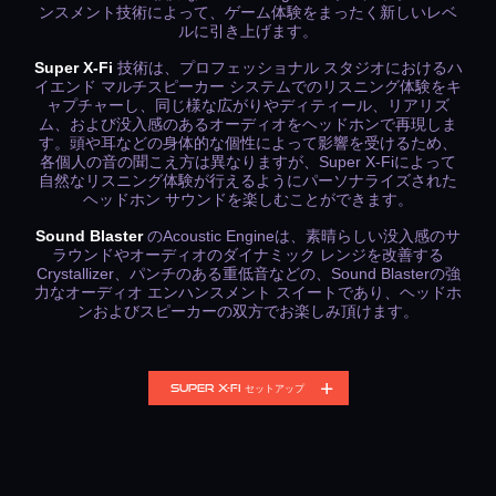
ンスメント技術によって、ゲーム体験をまったく新しいレベ
ルに引き上げます。
Super X-Fi
技術は、プロフェッショナル スタジオにおけるハ
イエンド マルチスピーカー システムでのリスニング体験をキ
ャプチャーし、同じ様な広がりやディティール、リアリズ
ム、および没入感のあるオーディオをヘッドホンで再現しま
す。頭や耳などの身体的な個性によって影響を受けるため、
各個人の音の聞こえ方は異なりますが、Super X-Fiによって
自然なリスニング体験が行えるようにパーソナライズされた
ヘッドホン サウンドを楽しむことができます。
Sound Blaster
のAcoustic Engineは、素晴らしい没入感のサ
ラウンドやオーディオのダイナミック レンジを改善する
Crystallizer、パンチのある重低音などの、Sound Blasterの強
力なオーディオ エンハンスメント スイートであり、ヘッドホ
ンおよびスピーカーの双方でお楽しみ頂けます。
SUPER X-FI セットアップ