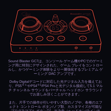
Sound Blaster GC7は、コンソール ゲーム機やPCでのゲーミ
ング用に特別にデザインされた、ゲーム プレイをコントロー
ルし、かつゲーミング体験をより一層強化するプレミアム ゲ
ーミング DAC アンプです。
Dolby Digitalデコードに対応した光デジタル入力を備えてお
※１
※1
り、PS5
やPS4
/PS4 Proと光デジタル接続して5.1 マル
チ チャンネル サウンドをバーチャル ヘッドホン サラウンド
でお楽しみ頂くことができます。
また、片手での操作が行いやすい大型のノブや、各種のエフ
ェクト コントロール ボタン/ノブ類、カスタマイズが可能な
※2
プログラマブル ボタン
、出力先（ヘッドホン/ライン出