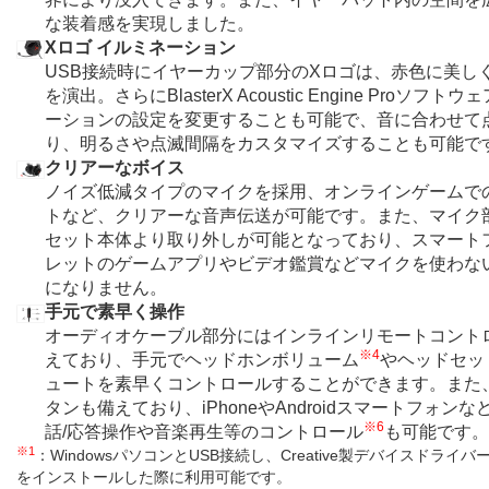
な装着感を実現しました。
Xロゴ イルミネーション
USB接続時にイヤーカップ部分のXロゴは、赤色に美し
を演出。さらにBlasterX Acoustic Engine Proソフ
ーションの設定を変更することも可能で、音に合わせて
り、明るさや点滅間隔をカスタマイズすることも可能で
クリアーなボイス
ノイズ低減タイプのマイクを採用、オンラインゲームで
トなど、クリアーな音声伝送が可能です。また、マイク
セット本体より取り外しが可能となっており、スマート
レットのゲームアプリやビデオ鑑賞などマイクを使わな
になりません。
手元で素早く操作
オーディオケーブル部分にはインラインリモートコント
※4
えており、手元でヘッドホンボリューム
やヘッドセッ
ュートを素早くコントロールすることができます。また
タンも備えており、iPhoneやAndroidスマートフォン
※6
話/応答操作や音楽再生等のコントロール
も可能です。
※1
：WindowsパソコンとUSB接続し、Creative製デバイスドライ
をインストールした際に利用可能です。