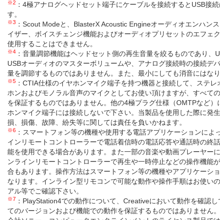
※2
：4極アナログヘッドセット端子にケーブルを接続するとUSB接
す。
※3
：Scout Modeと、BlasterX Acoustic Engineオーディオエ
イザー、ボイスチェンジ機能およびオーディオプリセットのエフェ
使用することはできません。
※4
：音量調節機能はヘッドセット側の再生音量を絞るものであり、U
USBオーディオのマスターボリュームや、アナログ接続時の接続デ
量を調節するものではありません。また、最小にしても消音にはな
※5
：CTIA仕様のイヤホンマイク端子を持つ機器と接続して、ステレ
ホンおよびモノラル音声のマイクとしてお使い頂けますが、すべて
を保証するものではありません。他の4極プラグ仕様（OMTPなど）
ホンマイク端子には接続しないで下さい。当製品を使用した際に発
損、損傷、故障、紛失等に関しては責任を負いかねます。
※6
：スマートフォン等の機種や使用する電話アプリケーションによ
インリモートコントローラーで電話着信時の電話応答や通話時の終
能を使用できる場合があります。また一部の音楽や動画プレーヤー
ンラインリモートコントローラーで再生や一時停止などの操作機能
合もあります。操作方法はスマートフォン等の機種やアプリケーシ
なります。インライン型リモコンで可能な動作や操作手順はお使い
アル等でご確認下さい。
※7
：PlayStation4での動作について、Creativeにおいて動作を確
てのバージョンおよび機能での動作を保証するものではありません