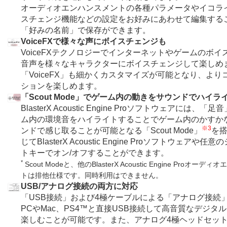
オーディオエンハンスメントの各種パラメータやイコラ
スチェンジ機能などの設定をお好みにあわせて編集する
「好みの名前」で保存ができます。
VoiceFXで様々な声にボイスチェンジも
VoiceFXテクノロジーでインターネットやゲームのボイ
音声を様々なキャラクターにボイスチェンジして楽しめ
「VoiceFX」も細かくカスタマイズが可能となり、より
ションを楽しめます。
「Scout Mode」でゲーム内の動きをサウンドでハイラ
BlasterX Acoustic Engine Proソフトウェアには、
ム内の環境音をハイライトすることでゲーム内のかすか
※3
ンドで感じ取ることが可能となる「Scout Mode」
を
じてBlasterX Acoustic Engine Proソフトウェアや
トキーでオン/オフすることができます。
*
Scout Modeと、他のBlasterX Acoustic Engine Proオー
トは排他仕様です。同時利用はできません。
USB/アナログ接続の両方に対応
「USB接続」および4極ケーブルによる「アナログ接続
PCやMac、PS4™と直接USB接続して高音質なデジタ
楽しむことが可能です。また、アナログ4極ヘッドセッ