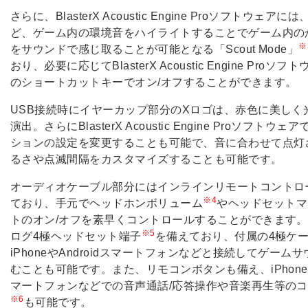
さらに、BlasterX Acoustic Engine Proソフトウェア
ど、ゲーム内の環境音をハイライトすることでゲーム内の
※
をサウンドで感じ取ることが可能となる「Scout Mode」
おり、必要に応じてBlasterX Acoustic Engine Proソ
のショートカットキーでオン/オフすることができます。
USB接続時にイヤーカップ部分のXロゴは、赤色に美しく
演出。さらにBlasterX Acoustic Engine Proソフトウ
ションの設定を変更することも可能で、音に合わせて点灯
るさや点滅間隔をカスタマイズすることも可能です。
オーディオケーブル部分にはインラインリモートコントロ
※4
ており、手元でヘッドホンボリューム
やヘッドセットマ
トのオン/オフを素早くコントロールすることができます
※5
ログ4極ヘッドセット端子
を備えており、付属の4極ケ
iPhoneやAndroidスマートフォンなどと接続してゲーム
むことも可能です。また、リモコンボタンも備え、iPhoneやA
マートフォンなどでの音声通話/応答操作や音楽再生等の
※6
も可能です。