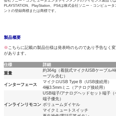
会社ソニー・コンピュータエンタテインメントのライセンス製品で
PLAYSTATION、PlayStation、PS4は株式会社ソニー・コンピュ
ントの登録商標または商標です。
製品概要
※
こちらに記載の製品仕様は発表時のものであり予告なく変
があります。
仕様
詳細
約364g（着脱式マイク/USBケーブル/
重量
ーブル含む）
マイクロUSB Type B（USB接続用）
インターフェース
4極3.5mmミニ（アナログ接続用）
USB端子/アナログヘッドセット端子
端子優先）
インラインリモコン
ボリュームダイヤル
マイクミュートスイッチ
再生操作/電話応答ボタン