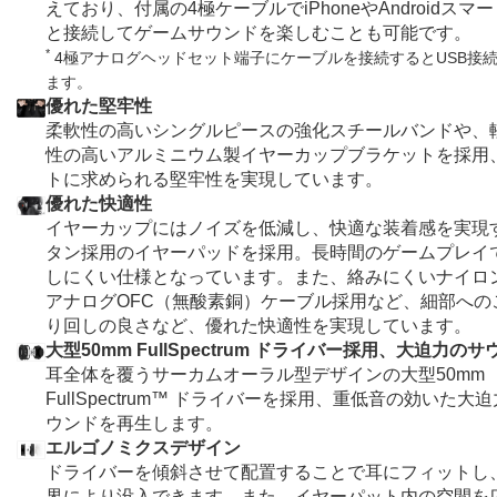
えており、付属の4極ケーブルでiPhoneやAndroidス
と接続してゲームサウンドを楽しむことも可能です。
*
4極アナログヘッドセット端子にケーブルを接続するとUSB接
ます。
優れた堅牢性
柔軟性の高いシングルピースの強化スチールバンドや、
性の高いアルミニウム製イヤーカップブラケットを採用
トに求められる堅牢性を実現しています。
優れた快適性
イヤーカップにはノイズを低減し、快適な装着感を実現す
タン採用のイヤーパッドを採用。長時間のゲームプレイ
しにくい仕様となっています。また、絡みにくいナイロン編
アナログOFC（無酸素銅）ケーブル採用など、細部への
り回しの良さなど、優れた快適性を実現しています。
大型50mm FullSpectrum ドライバー採用、大迫力のサ
耳全体を覆うサーカムオーラル型デザインの大型50mm
FullSpectrum™ ドライバーを採用、重低音の効いた
ウンドを再生します。
エルゴノミクスデザイン
ドライバーを傾斜させて配置することで耳にフィットし
界により没入できます。また、イヤーパット内の空間を