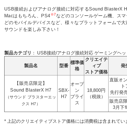
USB接続およびアナログ接続に対応するSound BlasterX H
※7
Macはもちろん、PS4
などのコンソールゲーム機、スマ
どのモバイルデバイスなど、様々なプラットフォームで大
サウンドを楽しみ下さい！
製品カテゴリ
： USB接続/アナログ接続対応 ゲーミングヘ
クリエイテ
標準価
製品名
型番
ィブ
発
格
ストア価格
直販オ
【販売店限定】
オープ
ト
Sound BlasterX H7
SBX-
ン
18,800円
先行発売
H7
プライ
（税抜）
（サウンド ブラスターエッ
販売店
ス
クス H7）
3月下
* 上記のクリエイティブストア価格には消費税は含まれてい