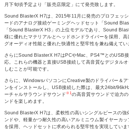
月下旬頃予定より「販売店限定」にて発売致します。
Sound BlasterX H7は、2015年11月に発売のプロフェ
ードのアナログ接続ゲーミングヘッドセット「Sound Blaste
「Sound BlasterX H3」の上位モデルであり、Sound Blas
様に優れたマテリアルとヘッドホンドライバーを採用、高
グオーディオ性能と優れた快適性と堅牢性を兼ね備えてい
さらにSound BlasterX H7はPCやMac、PS4™とのUS
応。これらの機器と直接USB接続して高音質なデジタル
しむことが可能です。
さらに、WindowsパソコンにCreative製のドライバー
ンをインストールし、USB接続した際は、最大24bit/96kH
※1
ーチャルサラウンドサウンド
の高音質サウンドで迫力の
ンドを楽しめます。
Sound BlasterX H7は、柔軟性の高いシングルピースの
ンドや、軽量かつ耐久性の高いアルミニウム製イヤーカッ
を採用、ヘッドセットに求められる堅牢性を実現していま