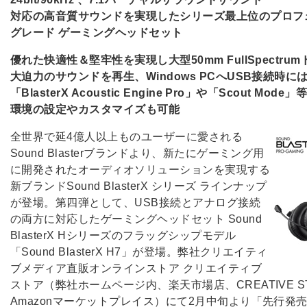
対応の高音質サウンドを実現したシリーズ最上位のプロフ
グレード ゲーミングヘッドセット
優れた快適性＆堅牢性を実現し大型50mm FullSpectru
大迫力のサウンドを再生、Windows PCへUSB接続時に
「BlasterX Acoustic Engine Pro」や「Scout Mod
環境の設定やカスタマイズも可能
全世界で延4億人以上ものユーザーに愛される
Sound Blasterブランドより、新たにゲーミング用
に開発されたオーディオソリューションを実現する
新ブランドSound BlasterX シリーズ ラインナップ
が登場。第四弾として、USB接続とアナログ接続
の両方に対応したゲーミングヘッドセット Sound
BlasterX Hシリーズのフラッグシップモデル
「Sound BlasterX H7」が登場。弊社クリエイティ
ブメディア直販オンラインストア クリエイティブ
ストア（弊社ホームページ内、楽天市場店、CREATIVE S
Amazonマーケットプレイス）にて2月中旬より「先行発