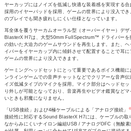
ヤーカップにはノイズを低減し快適な装着感を実現する合
採用のイヤーパッドを採用、ゲームの世界により没入でき
のプレイでも聞き疲れしにくい仕様となっています。
耳全体を覆うサーカムオーラル型（オーバーイヤー）デザイ
BlasterX H7は、大型50mm FullSpectrum™ ドライ
の効いた大迫力のゲームサウンドを再生します。また、ヘ
イバーをイヤーカップ内に傾斜させて配置することで耳に
ゲームの世界により没入できます。
ゲーミングヘッドセットにとって重要であるボイス機能に
ンラインゲームでの音声チャットなどでクリアーな音声伝
イズ低減タイプのマイクを採用。マイク部分はヘッドセッ
り外しが可能となっており、音楽再生やビデオ鑑賞などマ
いときも邪魔になりません。
「USB接続」および4極ケーブルによる「アナログ接続」
接続性に対応するSound BlasterX H7には、ケーブルの
なからみにくいナイロン編組USB / アナログOFC（無酸
が付属、利用シーンに合わせてUSBアダプターに接続す