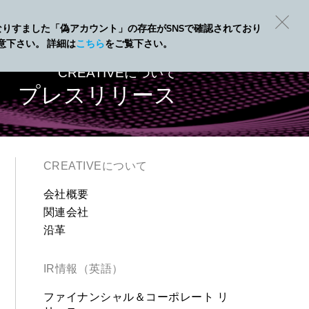
Eになりすました「偽アカウント」の存在がSNSで確認されており
意下さい。 詳細は
こちら
をご覧下さい。
CREATIVEについて
プレスリリース
CREATIVEについて
会社概要
関連会社
沿革
IR情報（英語）
ファイナンシャル＆コーポレート リ