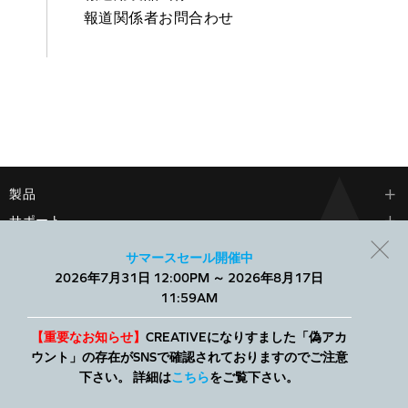
報道関係者お問合わせ
製品
サポート
会社情報
サマースセール開催中
2026年7月31日 12:00PM ～ 2026年8月17日
当社では、Webサイトでのエクスペリエンスを向上させ、パーソ
11:59AM
ナライズされたコンテンツを表示するために、小さなテキスト
ファイルであるCookieを使用します。すべてを許可することも、
個別に管理することもできます。
【重要なお知らせ】
CREATIVEになりすました「偽アカ
ウント」の存在がSNSで確認されておりますのでご注意
© 2026
Creative Technology Ltd. All Rights Reserved.
クリエイティブストア
下さい。 詳細は
こちら
をご覧下さい。
について
|
プライバシーポリシー
|
特定商取引法に基づく表記
|
利用規約
|
サ
詳細
すべて許可
イトマップ