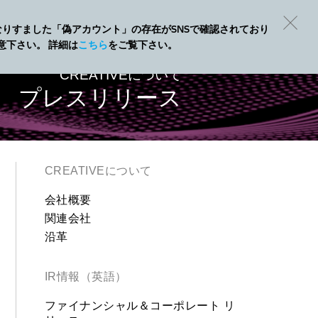
Eになりすました「偽アカウント」の存在がSNSで確認されており
意下さい。 詳細は
こちら
をご覧下さい。
CREATIVEについて
プレスリリース
CREATIVEについて
会社概要
関連会社
沿革
IR情報（英語）
ファイナンシャル＆コーポレート リ