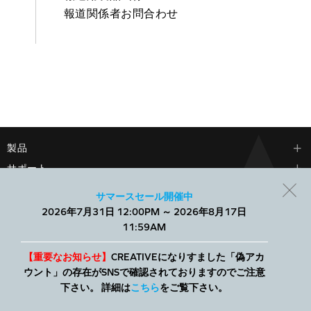
報道関係者お問合わせ
製品
サポート
会社情報
サマースセール開催中
2026年7月31日 12:00PM ～ 2026年8月17日
当社では、Webサイトでのエクスペリエンスを向上させ、パーソ
11:59AM
ナライズされたコンテンツを表示するために、小さなテキスト
ファイルであるCookieを使用します。すべてを許可することも、
個別に管理することもできます。
【重要なお知らせ】
CREATIVEになりすました「偽アカ
ウント」の存在がSNSで確認されておりますのでご注意
© 2026
Creative Technology Ltd. All Rights Reserved.
クリエイティブストア
下さい。 詳細は
こちら
をご覧下さい。
について
|
プライバシーポリシー
|
特定商取引法に基づく表記
|
利用規約
|
サ
詳細
すべて許可
イトマップ